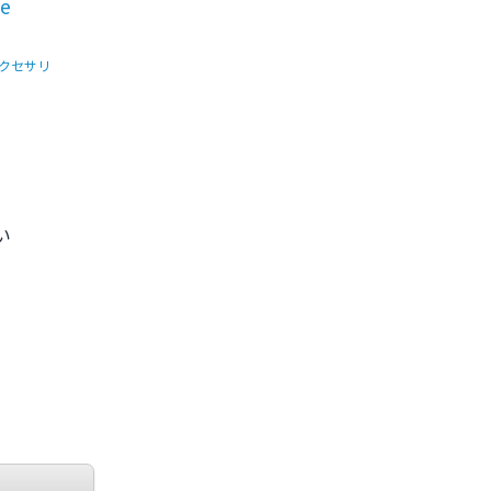
se
クセサリ
い