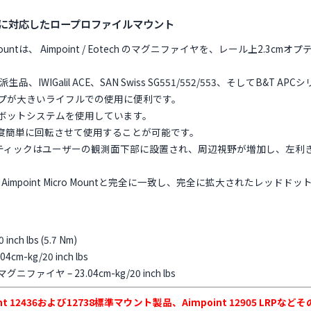
ニファイアに対応したロープロファイルマウント
ier Mountは、 Aimpoint / Eotech のマグニファイヤを、レール上2
WIGalil ACE、SAN Swiss SG551/552/553、そしてB&T
プが大きいライフルでの使用に便利です。
ニークなピボットシステムを使用しています。
0度簡単に回転させて使用することが可能です。
プティックはユーザーの観測面下部に設置され、周辺視野が増加し、左利
saka Low Aimpoint Micro Mountと完全に一致し、完全に拡大された
h lbs (5.7 Nm)
kg/20 inch lbs
ヤ – 23.04cm-kg/20 inch lbs
impoint 12436および12738標準マウント製品、Aimpoint 12905 