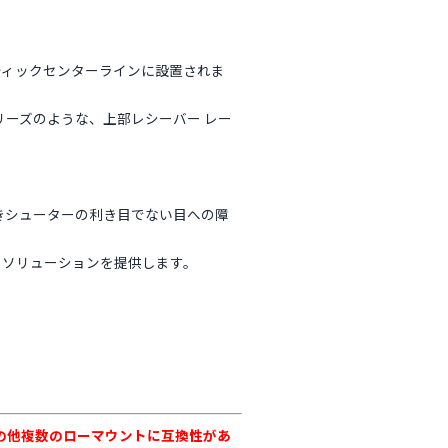
.3cmオプティックセンターラインに設置されま
 APCシリーズのような、上部レシーバー レー
きシューターの利き目でない目への障
レッドドットソリューションを提供します。
LRPなどその他複数のローマウントに互換性があ