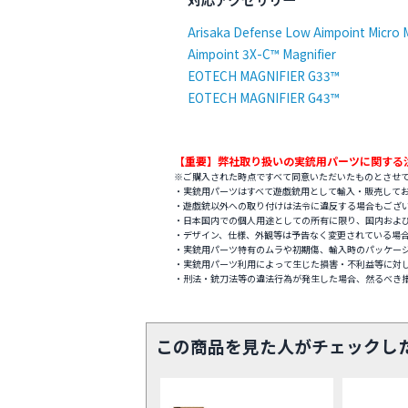
Arisaka Defense Low Aimpoint Micro
Aimpoint 3X-C™ Magnifier
EOTECH MAGNIFIER G33™
EOTECH MAGNIFIER G43™
【重要】弊社取り扱いの実銃用パーツに関する
※ご購入された時点ですべて同意いただいたものとさせ
・実銃用パーツはすべて遊戯銃用として輸入・販売して
・遊戯銃以外への取り付けは法令に違反する場合もござ
・日本国内での個人用途としての所有に限り、国内およ
・デザイン、仕様、外観等は予告なく変更されている場
・実銃用パーツ特有のムラや初期傷、輸入時のパッケー
・実銃用パーツ利用によって生じた損害・不利益等に対
・刑法・銃刀法等の違法行為が発生した場合、然るべき
この商品を見た人がチェックし