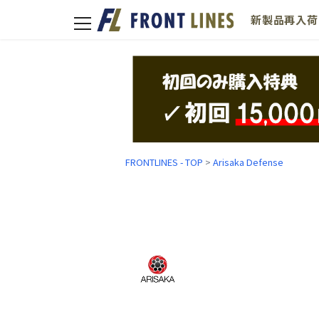
新製品
再入荷
toggle
navigation
FRONTLINES - TOP
>
Arisaka Defense