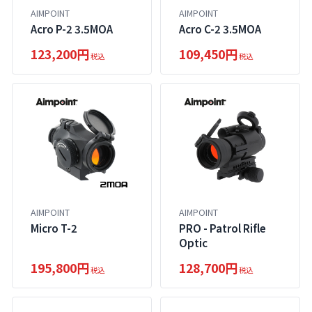
AIMPOINT
AIMPOINT
Acro P-2 3.5MOA
Acro C-2 3.5MOA
123,200円
109,450円
税込
税込
AIMPOINT
AIMPOINT
Micro T-2
PRO - Patrol Rifle
Optic
195,800円
128,700円
税込
税込