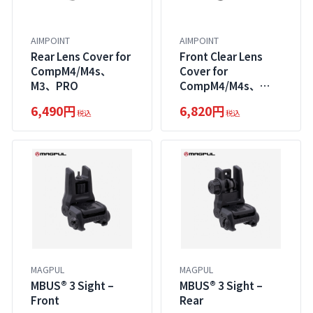
AIMPOINT
AIMPOINT
Rear Lens Cover for
Front Clear Lens
CompM4/M4s、
Cover for
M3、PRO
CompM4/M4s、
M3、PRO
6,490円
6,820円
税込
税込
MAGPUL
MAGPUL
MBUS® 3 Sight –
MBUS® 3 Sight –
Front
Rear