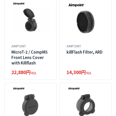
AIMPOINT
AIMPOINT
MicroT-2 / CompM5
killFlash Filter, ARD
Front Lens Cover
with Killflash
22,880円
14,300円
税込
税込