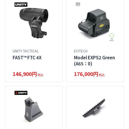
UNITY TACTICAL
EOTECH
FAST™ FTC 4X
Model EXPS2 Green
(A65：0)
146,900円
176,000円
税込
税込