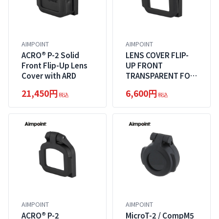
AIMPOINT
AIMPOINT
ACRO® P-2 Solid
LENS COVER FLIP-
Front Flip-Up Lens
UP FRONT
Cover with ARD
TRANSPARENT FOR
ACRO C-2 / P-2
21,450円
6,600円
税込
税込
AIMPOINT
AIMPOINT
ACRO® P-2
MicroT-2 / CompM5