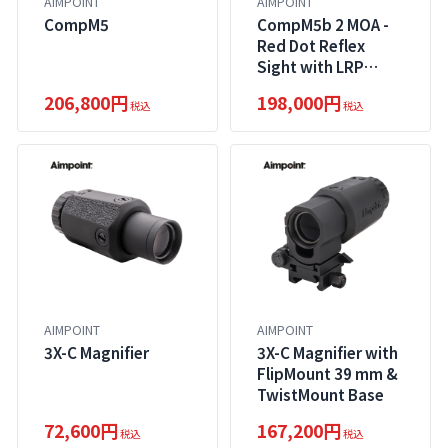
AIMPOINT
AIMPOINT
CompM5
CompM5b 2 MOA -
Red Dot Reflex
Sight with LRP
Mount
206,800円
198,000円
税込
税込
AIMPOINT
AIMPOINT
3X-C Magnifier
3X-C Magnifier with
FlipMount 39 mm &
TwistMount Base
72,600円
167,200円
税込
税込