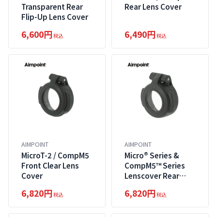
Transparent Rear
Rear Lens Cover
Flip-Up Lens Cover
6,600円
6,490円
税込
税込
AIMPOINT
AIMPOINT
MicroT-2 / CompM5
Micro® Series &
Front Clear Lens
CompM5™ Series
Cover
Lenscover Rear
Flip-up Transparent
6,820円
6,820円
税込
税込