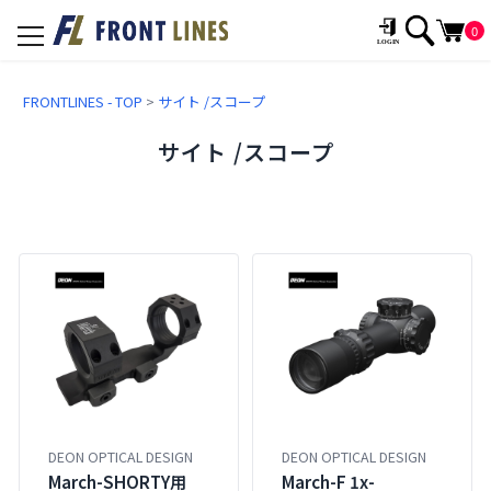
0
toggle
navigation
FRONTLINES - TOP
>
サイト /スコープ
サイト /スコープ
DEON OPTICAL DESIGN
DEON OPTICAL DESIGN
March-SHORTY用
March-F 1x-