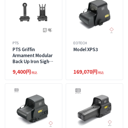
PTS
EOTECH
PTS Griffin
Model XPS3
Armament Modular
Back Up Iron Sight
Set
9,400円
169,070円
税込
税込