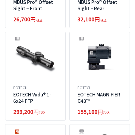
MBUS Pro® Offset
MBUS Pro® Offset
Sight – Front
Sight – Rear
26,700円
32,100円
税込
税込
EOTECH
EOTECH
EOTECH Vudu® 1-
EOTECH MAGNIFIER
6x24 FFP
G43™
299,200円
155,100円
税込
税込