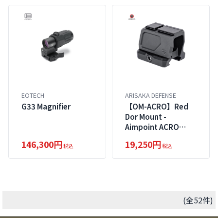
EOTECH
ARISAKA DEFENSE
G33 Magnifier
【OM-ACRO】Red
Dor Mount -
Aimpoint ACRO
1.7inch・1.93inch
146,300円
19,250円
税込
税込
(全52件)