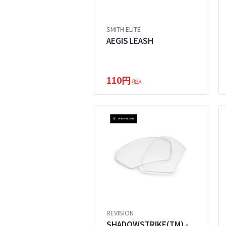
SMITH ELITE
AEGIS LEASH
110円
税込
REVISION
SHADOWSTRIKE(TM) -