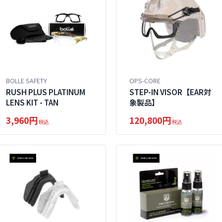
BOLLE SAFETY
OPS-CORE
RUSH PLUS PLATINUM
STEP-IN VISOR【EAR対
LENS KIT - TAN
象製品】
3,960円
120,800円
税込
税込