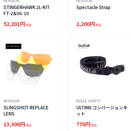
REVISION
REVISION
STINGERHAWK 2L-KIT
Spectacle Strap
FT-2&V6-10
52,201円
2,200円
税込
税込
REVISION
BOLLE SAFETY
SLINGSHOT REPLACE
ULTIM8 コンバージョンキ
LENS
ット
13,300円
770円
税込
税込