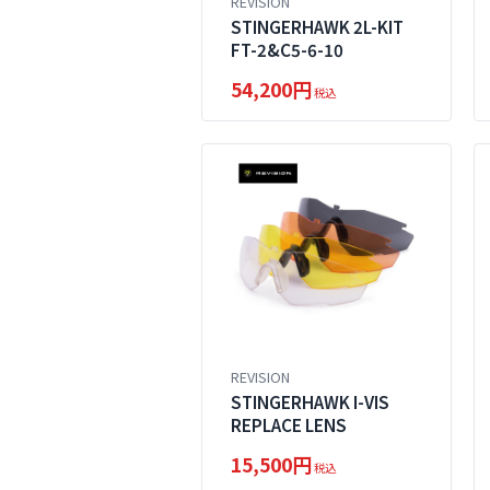
REVISION
STINGERHAWK 2L-KIT
FT-2&C5-6-10
54,200円
税込
REVISION
STINGERHAWK I-VIS
REPLACE LENS
15,500円
税込