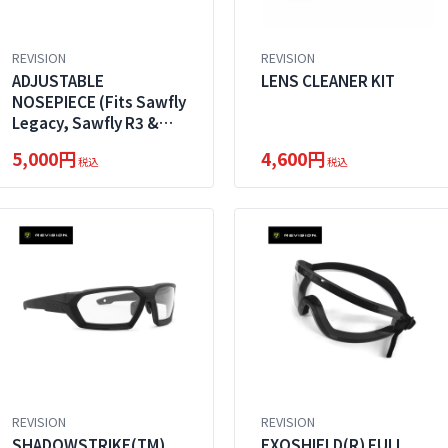
REVISION
REVISION
ADJUSTABLE
LENS CLEANER KIT
NOSEPIECE (Fits Sawfly
Legacy, Sawfly R3 &
StingerHawk
5,000円
4,600円
Spectacles)
税込
税込
REVISION
REVISION
SHADOWSTRIKE(TM)
EXOSHIELD(R) FULL