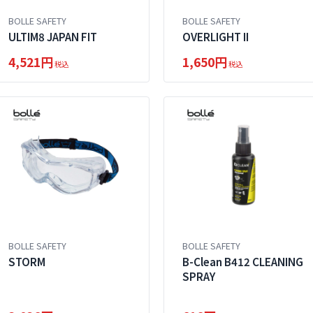
BOLLE SAFETY
BOLLE SAFETY
ULTIM8 JAPAN FIT
OVERLIGHT II
4,521円
1,650円
税込
税込
BOLLE SAFETY
BOLLE SAFETY
STORM
B-Clean B412 CLEANING
SPRAY