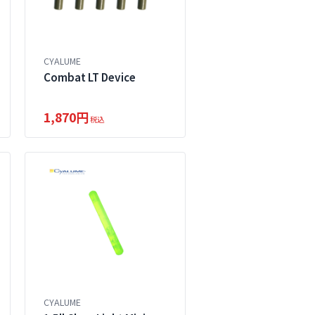
CYALUME
Combat LT Device
1,870円
税込
CYALUME