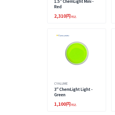
1.5" ChemLight Mini -
Red
2,310円
税込
CYALUME
3" ChemLight Light -
Green
1,100円
税込