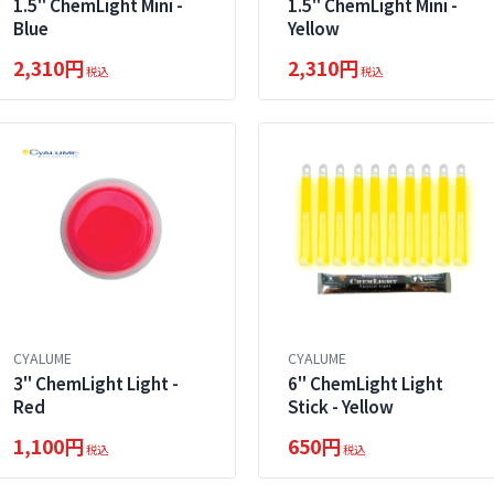
1.5" ChemLight Mini -
1.5" ChemLight Mini -
Blue
Yellow
2,310円
2,310円
税込
税込
CYALUME
CYALUME
3" ChemLight Light -
6" ChemLight Light
Red
Stick - Yellow
1,100円
650円
税込
税込