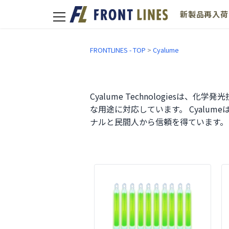
新製品
再入荷
toggle
navigation
FRONTLINES - TOP
>
Cyalume
Cyalume Technologie
な用途に対応しています。 Cyalu
ナルと民間人から信頼を得ています。