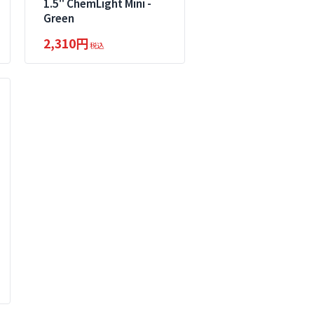
1.5" ChemLight Mini -
Green
2,310円
税込