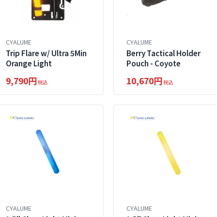
CYALUME
CYALUME
Trip Flare w/ Ultra 5Min
Berry Tactical Holder
Orange Light
Pouch - Coyote
9,790円
10,670円
税込
税込
CYALUME
CYALUME