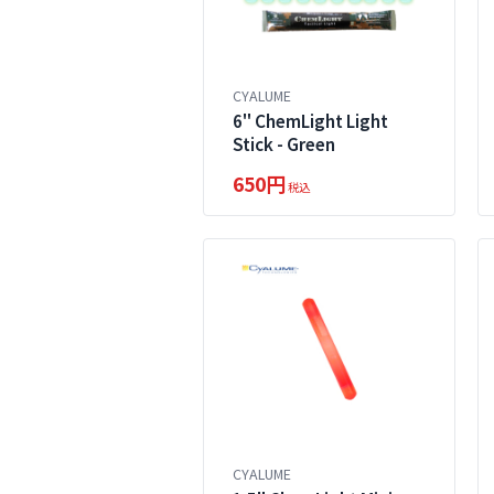
CYALUME
6" ChemLight Light
Stick - Green
650円
税込
CYALUME