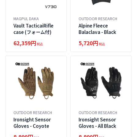
MAGPUL DAKA
OUTDOOR RESEARCH
Vault TacticaiRifle
Alpine Fleece
case (フォーム付)
Balaclava - Black
62,359円
5,720円
税込
税込
OUTDOOR RESEARCH
OUTDOOR RESEARCH
Ironsight Sensor
Ironsight Sensor
Gloves - Coyote
Gloves - All Black
8,800円
8,800円