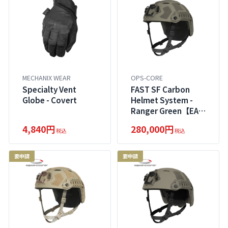
MECHANIX WEAR
OPS-CORE
Specialty Vent
FAST SF Carbon
Globe - Covert
Helmet System -
Ranger Green【EAR
対象製品】
4,840円
280,000円
税込
税込
要申請
要申請