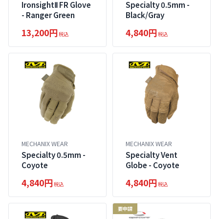
IronsightⅡ FR Glove
Specialty 0.5mm -
- Ranger Green
Black/Gray
13,200円
4,840円
税込
税込
MECHANIX WEAR
MECHANIX WEAR
Specialty 0.5mm -
Specialty Vent
Coyote
Globe - Coyote
4,840円
4,840円
税込
税込
要申請