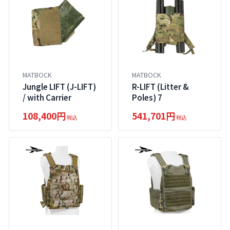
MATBOCK
MATBOCK
Jungle LIFT (J-LIFT)
R-LIFT (Litter &
/ with Carrier
Poles) 7
108,400円
541,701円
税込
税込