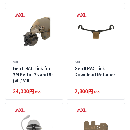
AXL
AXL
Gen II RAC Link for
Gen II RAC Link
3M Peltor 7s and 8s
Downlead Retainer
(VII / VIII)
24,000円
2,800円
税込
税込