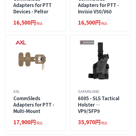
Adapters for PTT
Adapters for PTT -
Devices - Peltor
Invisio V50/V60
16,500円
16,500円
税込
税込
AXL
SAFARILAND
CommSleds
6005 - SLS Tactical
Adapters for PTT -
Holster ―
Multi-Mount
VP9/SFP9
17,900円
35,970円
税込
税込