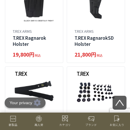
T.REX ARMS
T.REX ARMS
T.REX Ragnarok
T.REX RagnarokSD
Holster
Holster
19,800円
21,800円
税込
税込
T.REX ARMS
T.REX ARMS
新製品
再入荷
カテゴリ
ブランド
お気に入り
T.REX Thigh Strap
T.REX Replacement