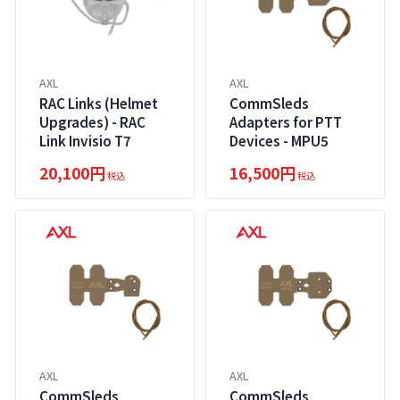
AXL
AXL
RAC Links (Helmet
CommSleds
Upgrades) - RAC
Adapters for PTT
Link Invisio T7
Devices - MPU5
20,100円
16,500円
税込
税込
AXL
AXL
CommSleds
CommSleds