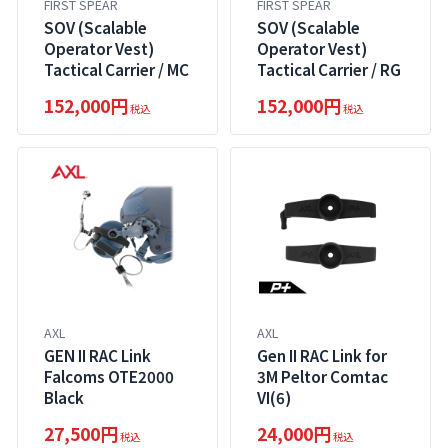
FIRST SPEAR
FIRST SPEAR
SOV (Scalable
SOV (Scalable
Operator Vest)
Operator Vest)
Tactical Carrier / MC
Tactical Carrier / RG
152,000円
152,000円
税込
税込
AXL
AXL
GEN II RAC Link
Gen II RAC Link for
Falcoms OTE2000
3M Peltor Comtac
Black
VI(6)
27,500円
24,000円
税込
税込