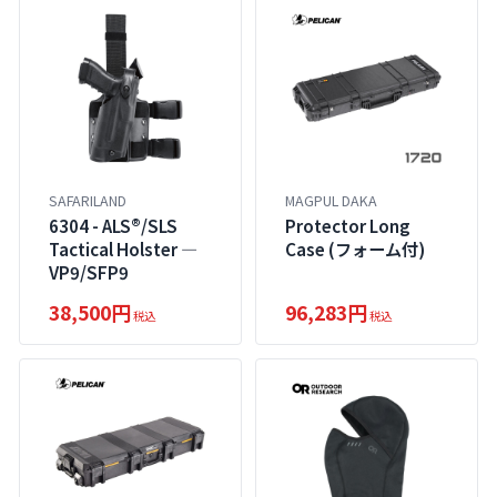
SAFARILAND
MAGPUL DAKA
6304 - ALS®/SLS
Protector Long
Tactical Holster ―
Case (フォーム付)
VP9/SFP9
38,500円
96,283円
税込
税込