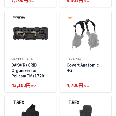
7,700円
9,301円
税込
税込
MAGPUL DAKA
HAZARD4
DAKA(R) GRID
Covert Anatomic
Organizer for
RG
Pelican(TM) 1720
Protector
43,100円
4,700円
税込
税込