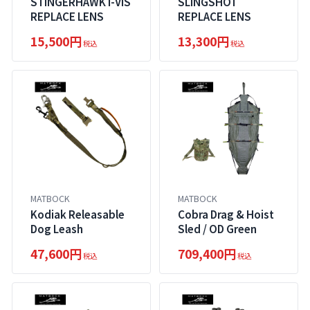
STINGERHAWK I-VIS
SLINGSHOT
REPLACE LENS
REPLACE LENS
15,500円
13,300円
税込
税込
MATBOCK
MATBOCK
Kodiak Releasable
Cobra Drag & Hoist
Dog Leash
Sled / OD Green
47,600円
709,400円
税込
税込