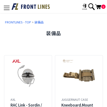
0
toggle
navigation
FRONTLINES - TOP
>
装備品
装備品
AXL
JUGGERNAUT CASE
RAC Link - Sordin /
Kneeboard.Mount