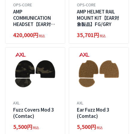
OPS-CORE
OPS-CORE
AMP
AMP HELMET RAIL
COMMUNICATION
MOUNT KIT【EAR対
HEADSET【EAR対象
象製品】FG/GRY
製品】FG/GRY
420,000円
35,701円
税込
税込
AXL
AXL
Fuzz Covers Mod 3
Ear Fuzz Mod 3
(Comtac)
(Comtac)
5,500円
5,500円
税込
税込