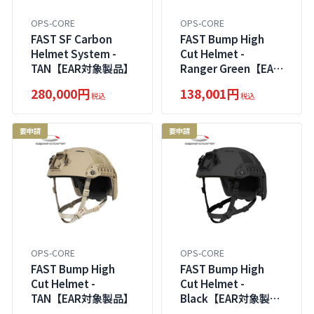
OPS-CORE
OPS-CORE
FAST SF Carbon
FAST Bump High
Helmet System -
Cut Helmet -
TAN【EAR対象製品】
Ranger Green【EAR
対象製品】
280,000円
138,001円
税込
税込
要申請
要申請
OPS-CORE
OPS-CORE
FAST Bump High
FAST Bump High
Cut Helmet -
Cut Helmet -
TAN【EAR対象製品】
Black【EAR対象製
品】