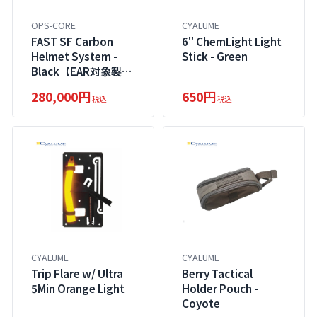
OPS-CORE
CYALUME
FAST SF Carbon
6" ChemLight Light
Helmet System -
Stick - Green
Black【EAR対象製
品】
280,000円
650円
税込
税込
CYALUME
CYALUME
Trip Flare w/ Ultra
Berry Tactical
5Min Orange Light
Holder Pouch -
Coyote