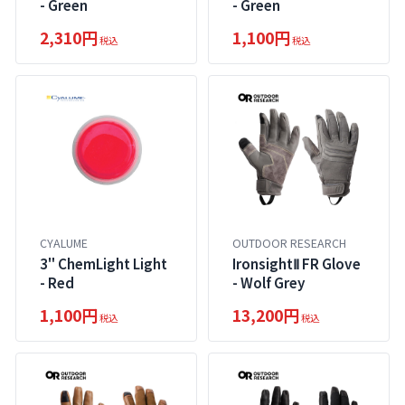
- Green
- Green
2,310円
1,100円
税込
税込
CYALUME
OUTDOOR RESEARCH
3" ChemLight Light
IronsightⅡ FR Glove
- Red
- Wolf Grey
1,100円
13,200円
税込
税込