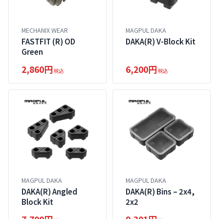
MECHANIX WEAR
MAGPUL DAKA
FASTFIT (R) OD
DAKA(R) V-Block Kit
Green
2,860円
6,200円
税込
税込
MAGPUL DAKA
MAGPUL DAKA
DAKA(R) Angled
DAKA(R) Bins – 2x4,
Block Kit
2x2