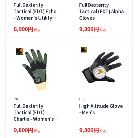
Full Dexterity
Full Dexterity
Tactical (FDT) Echo
Tactical (FDT) Alpha
- Women's Utility
Gloves
Glove
6,900円
9,800円
税込
税込
PIG
PIG
Full Dexterity
High Altitude Glove
Tactical (FDT)
- Men's
Charlie - Women's
Glove
9,800円
9,800円
税込
税込