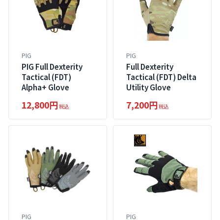
PIG
PIG
PIG Full Dexterity
Full Dexterity
Tactical (FDT)
Tactical (FDT) Delta
Alpha+ Glove
Utility Glove
12,800円
7,200円
税込
税込
PIG
PIG