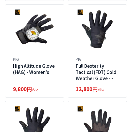
PIG
PIG
High Altitude Glove
Full Dexterity
(HAG) - Women's
Tactical (FDT) Cold
Weather Glove -
Male
9,800円
12,800円
税込
税込