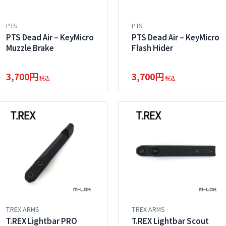
PTS
PTS
PTS Dead Air – KeyMicro
PTS Dead Air – KeyMicro
Muzzle Brake
Flash Hider
3,700円
3,700円
税込
税込
T.REX ARMS
T.REX ARMS
T.REX Lightbar PRO
T.REX Lightbar Scout