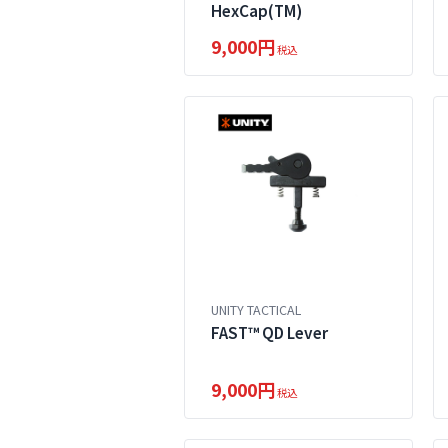
HexCap(TM)
9,000円
税込
UNITY TACTICAL
FAST™ QD Lever
9,000円
税込