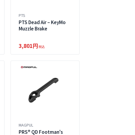
PTS
PTS Dead Air – KeyMo
Muzzle Brake
3,801円
税込
MAGPUL
PRS® QD Footman's