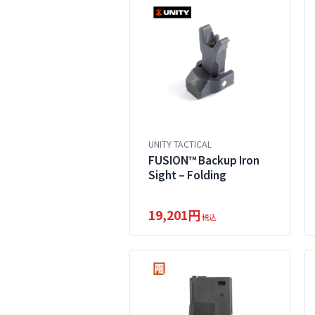
UNITY TACTICAL
FUSION™ Backup Iron
Sight – Folding
19,201円
税込