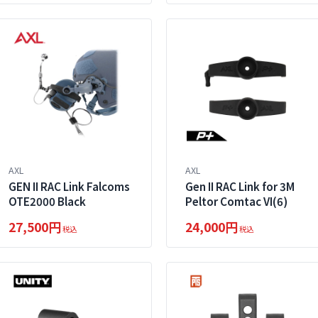
AXL
AXL
GEN II RAC Link Falcoms
Gen II RAC Link for 3M
OTE2000 Black
Peltor Comtac VI(6)
27,500円
24,000円
税込
税込