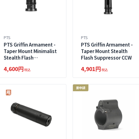
PTS
PTS
PTS Griffin Armament -
PTS Griffin Armament -
Taper Mount Minimalist
Taper Mount Stealth
Stealth Flash
Flash Suppressor CCW
Suppressor CCW
4,600円
4,901円
税込
税込
要申請