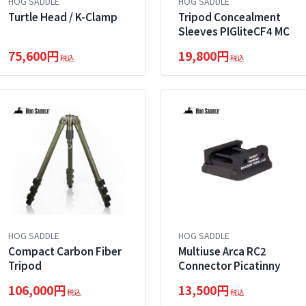
HOG SADDLE
HOG SADDLE
Turtle Head / K-Clamp
Tripod Concealment
Sleeves PIGliteCF4 MC
75,600円
19,800円
税込
税込
HOG SADDLE
HOG SADDLE
Compact Carbon Fiber
Multiuse Arca RC2
Tripod
Connector Picatinny
106,000円
13,500円
税込
税込