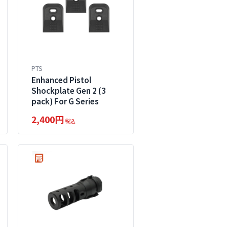
PTS
Enhanced Pistol
Shockplate Gen 2 (3
pack) For G Series
2,400円
税込