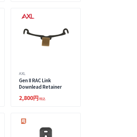
AXL
Gen II RAC Link
Downlead Retainer
2,800円
税込