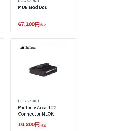
HOG SADDLE
MUB Mod Dos
67,200円
税込
HOG SADDLE
Multiuse Arca RC2
Connector MLOK
10,800円
税込