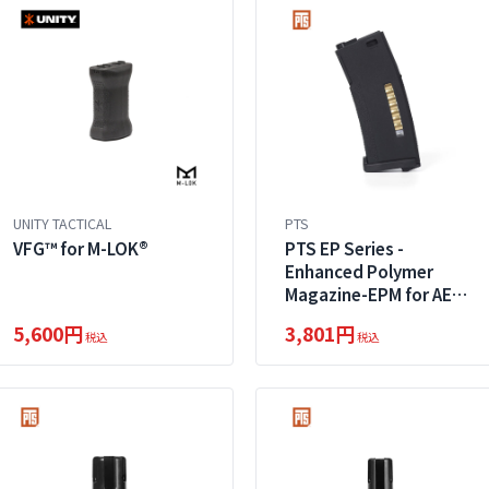
UNITY TACTICAL
PTS
VFG™ for M-LOK®
PTS EP Series -
Enhanced Polymer
Magazine-EPM for AEG
150rd
5,600円
3,801円
税込
税込