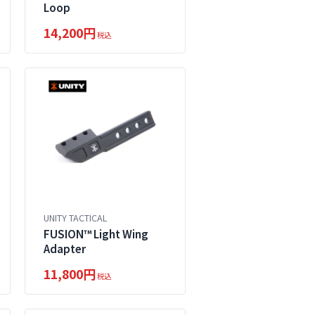
Loop
14,200円
税込
UNITY TACTICAL
FUSION™ Light Wing
Adapter
11,800円
税込