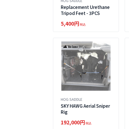
HOG SADDLE
Replacement Urethane
Tripod Feet - 3PCS
5,400円
税込
HOG SADDLE
SKY HAWG Aerial Sniper
Rig
192,000円
税込