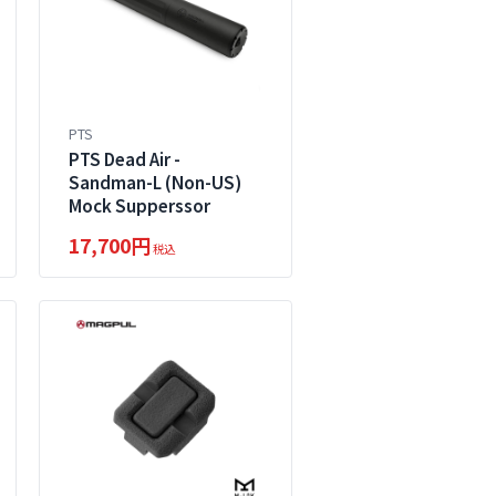
PTS
PTS Dead Air -
Sandman-L (Non-US)
Mock Supperssor
17,700円
税込