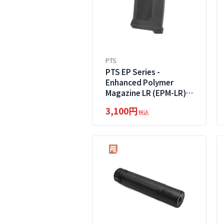
PTS
PTS EP Series -
Enhanced Polymer
Magazine LR (EPM-LR)
150rd for SR25 AEG
3,100円
税込