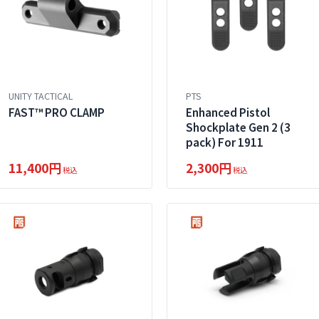
UNITY TACTICAL
PTS
FAST™ PRO CLAMP
Enhanced Pistol
Shockplate Gen 2 (3
pack) For 1911
11,400円
2,300円
税込
税込