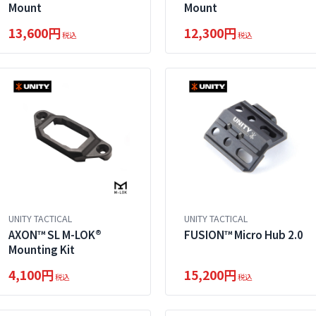
Mount
Mount
13,600円
12,300円
税込
税込
UNITY TACTICAL
UNITY TACTICAL
AXON™ SL M-LOK®
FUSION™ Micro Hub 2.0
Mounting Kit
4,100円
15,200円
税込
税込