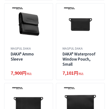
MAGPUL DAKA
MAGPUL DAKA
DAKA® Ammo
DAKA® Waterproof
Sleeve
Window Pouch,
Small
7,900円
7,101円
税込
税込