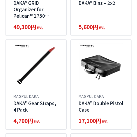
DAKA® GRID
DAKA® Bins – 2x2
Organizer for
Pelican™ 1750
Protector
49,300円
5,600円
税込
税込
MAGPUL DAKA
MAGPUL DAKA
DAKA® Gear Straps,
DAKA® Double Pistol
4 Pack
Case
4,700円
17,100円
税込
税込