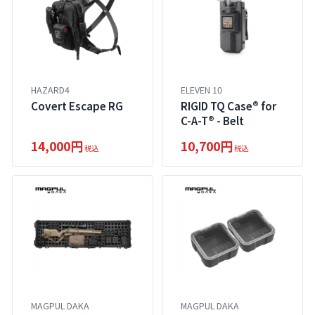
HAZARD4
ELEVEN 10
Covert Escape RG
RIGID TQ Case® for
C-A-T® - Belt
14,000円
10,700円
税込
税込
MAGPUL DAKA
MAGPUL DAKA