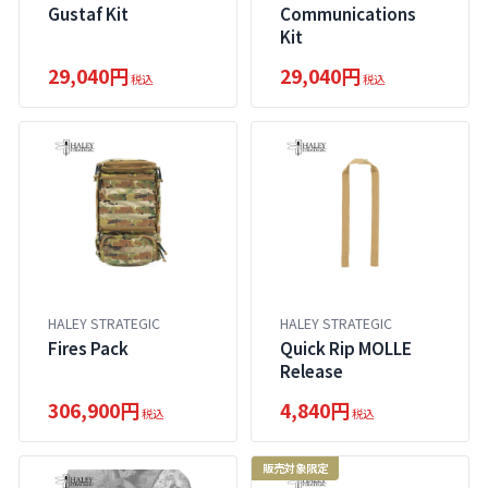
Communications
Gustaf Kit
Kit
29,040円
29,040円
税込
税込
HALEY STRATEGIC
HALEY STRATEGIC
Fires Pack
Quick Rip MOLLE
Release
306,900円
4,840円
税込
税込
販売対象限定