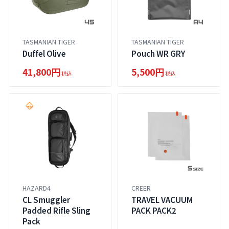
TASMANIAN TIGER
TASMANIAN TIGER
Duffel Olive
Pouch WR GRY
41,800円
5,500円
税込
税込
HAZARD4
CREER
CL Smuggler
TRAVEL VACUUM
Padded Rifle Sling
PACK PACK2
Pack