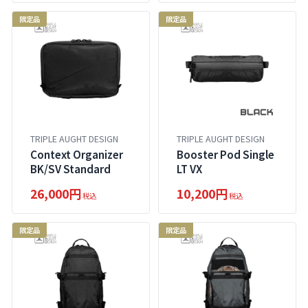
限定品
限定品
TRIPLE AUGHT DESIGN
TRIPLE AUGHT DESIGN
Context Organizer
Booster Pod Single
BK/SV Standard
LT VX
26,000円
10,200円
税込
税込
限定品
限定品