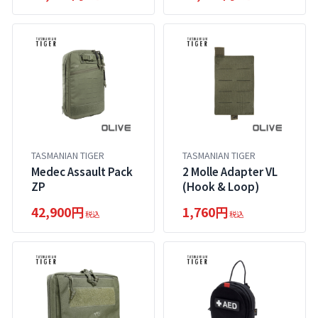
TASMANIAN TIGER
TASMANIAN TIGER
Medec Assault Pack
2 Molle Adapter VL
ZP
(Hook & Loop)
42,900円
1,760円
税込
税込