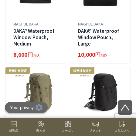
MAGPUL DAKA
MAGPUL DAKA
DAKA® Waterproof
DAKA® Waterproof
Window Pouch,
Window Pouch,
Medium
Large
8,600円
10,000円
税込
税込
販売対象限定
販売対象限定
ARC'TERYX PRO
ARC'TERYX PRO
ASSAULT PACK 30 -
ASSAULT PACK 30 -
新製品
再入荷
カテゴリ
ブランド
お気に入り