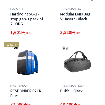
HAZARD4
TASMANIAN TIGER
HardPoint SG-1 -
Modular Lens Bag
stop gap-1 pack of
VL Insert - Black
2 - ODG
1,601円
3,520円
税込
税込
50％OFF
FIRST SPEAR
TASMANIAN TIGER
RESPONDER PACK
Duffel - Black
Blue
72,500円
48,400円
税込
税込