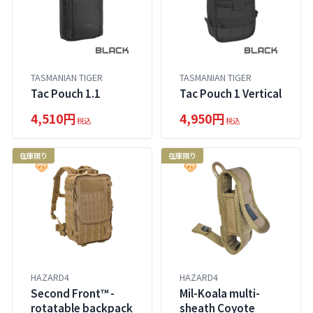
TASMANIAN TIGER
TASMANIAN TIGER
Tac Pouch 1.1
Tac Pouch 1 Vertical
4,510円
4,950円
税込
税込
在庫限り
在庫限り
HAZARD4
HAZARD4
Second Front™ -
Mil-Koala multi-
rotatable backpack
sheath Coyote