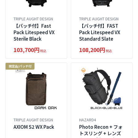
TRIPLE AUGHT DESIGN
TRIPLE AUGHT DESIGN
【パッチ付】Fast
【パッチ付】FAST
Pack Litespeed VX
Pack Litespeed VX
Sterile Black
Standard Slate
103,700円
108,200円
税込
税込
限定品/パッチ付
TRIPLE AUGHT DESIGN
HAZARD4
AXIOM S2 WX Pack
Photo Recon + フォ
トスリング + レンズ