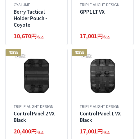
CYALUME
TRIPLE AUGHT DESIGN
Berry Tactical
GPP1 LT VX
Holder Pouch -
Coyote
10,670円
17,001円
税込
税込
限定品
限定品
TRIPLE AUGHT DESIGN
TRIPLE AUGHT DESIGN
Control Panel 2 VX
Control Panel 1 VX
Black
Black
20,400円
17,001円
税込
税込