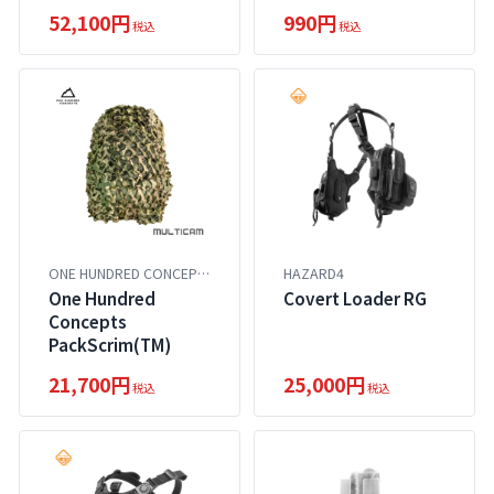
52,100円
990円
税込
税込
ONE HUNDRED CONCEPTS
HAZARD4
One Hundred
Covert Loader RG
Concepts
PackScrim(TM)
21,700円
25,000円
税込
税込