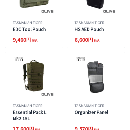
TASMANIAN TIGER
TASMANIAN TIGER
EDC Tool Pouch
HS AED Pouch
9,460円
6,600円
税込
税込
TASMANIAN TIGER
TASMANIAN TIGER
Essential Pack L
Organizer Panel
Mk2 15L
17,600円
9,570円
税込
税込