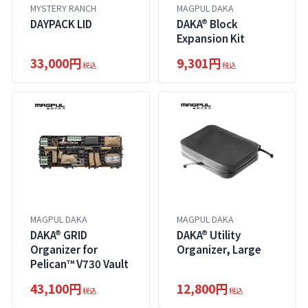
MYSTERY RANCH
MAGPUL DAKA
DAYPACK LID
DAKA® Block
Expansion Kit
33,000円
9,301円
税込
税込
MAGPUL DAKA
MAGPUL DAKA
DAKA® GRID
DAKA® Utility
Organizer for
Organizer, Large
Pelican™ V730 Vault
43,100円
12,800円
税込
税込