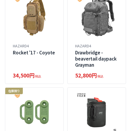
HAZARD4
HAZARD4
Rocket '17 - Coyote
Drawbridge -
beavertail daypack
Grayman
34,500円
52,800円
税込
税込
在庫限り