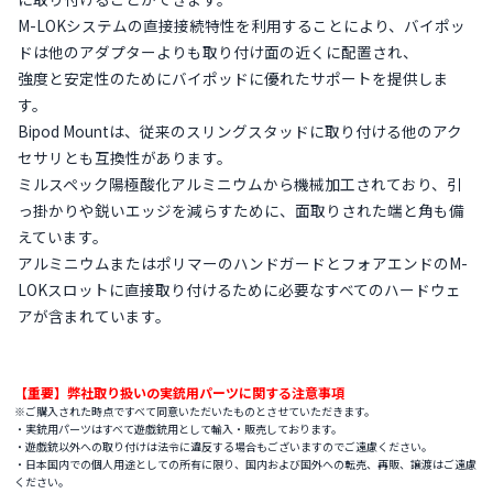
M-LOKシステムの直接接続特性を利用することにより、バイポッ
ドは他のアダプターよりも取り付け面の近くに配置され、
強度と安定性のためにバイポッドに優れたサポートを提供しま
す。
Bipod Mountは、従来のスリングスタッドに取り付ける他のアク
セサリとも互換性があります。
ミルスペック陽極酸化アルミニウムから機械加工されており、引
っ掛かりや鋭いエッジを減らすために、面取りされた端と角も備
えています。
アルミニウムまたはポリマーのハンドガードとフォアエンドのM-
LOKスロットに直接取り付けるために必要なすべてのハードウェ
アが含まれています。
【重要】弊社取り扱いの実銃用パーツに関する注意事項
※ご購入された時点ですべて同意いただいたものとさせていただきます。
・実銃用パーツはすべて遊戯銃用として輸入・販売しております。
・遊戯銃以外への取り付けは法令に違反する場合もございますのでご遠慮ください。
・日本国内での個人用途としての所有に限り、国内および国外への転売、再販、譲渡はご遠慮
ください。