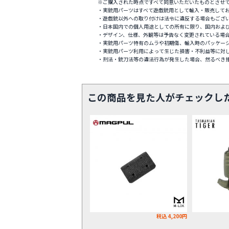
※ご購入された時点ですべて同意いただいたものとさせ
・実銃用パーツはすべて遊戯銃用として輸入・販売して
・遊戯銃以外への取り付けは法令に違反する場合もござ
・日本国内での個人用途としての所有に限り、国内およ
・デザイン、仕様、外観等は予告なく変更されている場
・実銃用パーツ特有のムラや初期傷、輸入時のパッケー
・実銃用パーツ利用によって生じた損害・不利益等に対
・刑法・銃刀法等の違法行為が発生した場合、然るべき
この商品を見た人がチェックし
税込 4,200円