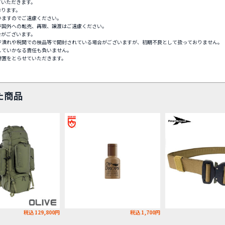
ていただきます。
おります。
いますのでご遠慮ください。
び国外への転売、再販、譲渡はご遠慮ください。
合がございます。
ジ潰れや税関での検品等で開封されている場合がございますが、初期不良として扱っておりません。
していかなる責任も負いません。
措置をとらせていただきます。
た商品
税込 129,800円
税込 1,700円