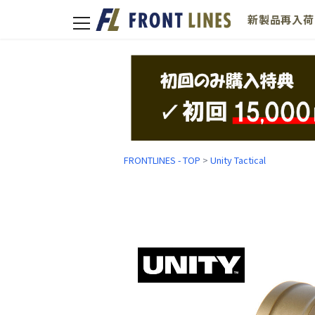
新製品
再入荷
toggle
navigation
FRONTLINES - TOP
>
Unity Tactical