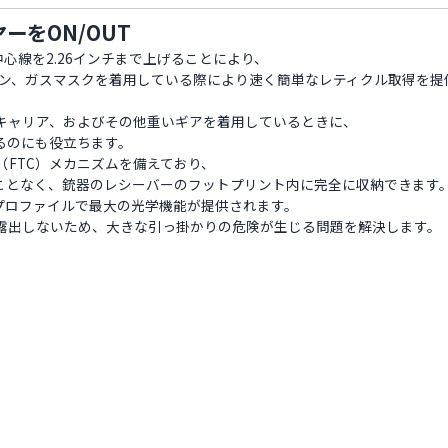
ーをON/OUT
学機器の中心線を2.26インチまで上げることにより、
ョン、ガスマスクを着用している際により速く簡単なレティクル取得を提
キャリア、およびその他重いギアを着用しているときに、
るのにも役立ちます。
enter（FTC）メカニズムを備えており、
ことなく、銃器のレシーバーのフットプリント内に完全に収納できます
プロファイルで最大の光学機能が提供されます。
露出しないため、大きな引っ掛かりの危険が生じる問題を解決します。