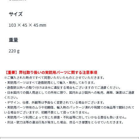
サイズ
103 × 45 × 45 mm
重量
220 g
【重要】弊社取り扱いの実銃用パーツに関する注意事項
※ご購入された時点ですべて同意いただいたものとさせていただきます。
・実銃用パーツはすべて遊戯銃用として輸入・販売しております。
・遊戯銃以外への取り付けは法令に違反する場合もございますのでご遠慮ください。
・日本国内での個人用途としての所有に限り、国内および国外への転売、再販、譲渡はご遠慮
ください。
・デザイン、仕様、外観等は予告なく変更されている場合がございます。
・実銃用パーツ特有のムラや初期傷、輸入時のパッケージ潰れや税関での検品等で開封されて
いる場合がございますが、初期不良として扱っておりません。
・実銃用パーツ利用によって生じた損害・不利益等に対していかなる責任も負いません。
・刑法・銃刀法等の違法行為が発生した場合、然るべき措置をとらせていただきます。