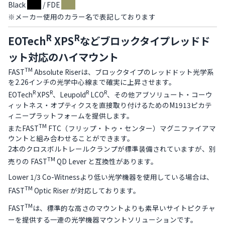
Black
/ FDE
※メーカー使用のカラー名で表記しております
R
R
EOTech
XPS
などブロックタイプレッドド
ット対応のハイマウント
TM
FAST
Absolute Riserは、ブロックタイプのレッドドット光学系
を2.26インチの光学中心線まで確実に上昇させます。
R
R
R
R
EOTech
XPS
、Leupold
LCO
、その他アブソリュート・コーウ
ィットネス・オプティクスを直接取り付けるためのM1913ピカテ
ィニープラットフォームを提供します。
TM
またFAST
FTC（フリップ・トゥ・センター）マグニファイアマ
ウントと組み合わせることができます。
2本のクロスボルトレールクランプが標準装備されていますが、別
TM
売りの FAST
QD Lever と互換性があります。
Lower 1/3 Co-Witnessより低い光学機器を使用している場合は、
TM
FAST
Optic Riser が対応しております。
TM
FAST
は、標準的な高さのマウントよりも素早いサイトピクチャ
ーを提供する一連の光学機器マウントソリューションです。