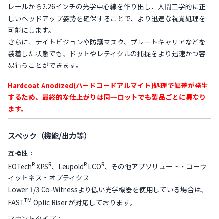
レールから2.26インチの光学中心線を作り出し、人間工学的に正
しいヘッドアップ姿勢を確保することで、より迅速な視覚処理を
可能にします。
さらに、ナイトビジョンや防護マスク、プレートキャリアなどを
装着した状態でも、ドットやレティクルの捕捉をより迅速かつ容
易行うことができます。
Hardcoat Anodized(ハードコードアルマイト)処理で偏差が発生
するため、最終的な仕上がりは同一ロットでも製品ごとに異なり
ます。
スペック（機能/出力等）
互換性：
R
R
R
R
EOTech
XPS
、Leupold
LCO
、その他アブソリュート・コーウ
ィットネス・オプティクス
Lower 1/3 Co-Witnessより低い光学機器を使用している場合は、
TM
FAST
Optic Riser が対応しております。
マウントタイプ：