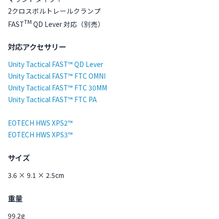
2クロスボルトレールクランプ
TM
FAST
QD Lever 対応（別売）
対応アクセサリー
Unity Tactical FAST™ QD Lever
Unity Tactical FAST™ FTC OMNI
Unity Tactical FAST™ FTC 30MM
Unity Tactical FAST™ FTC PA
EOTECH HWS XPS2™
EOTECH HWS XPS3™
サイズ
3.6 × 9.1 × 2.5cm
重量
99.2g