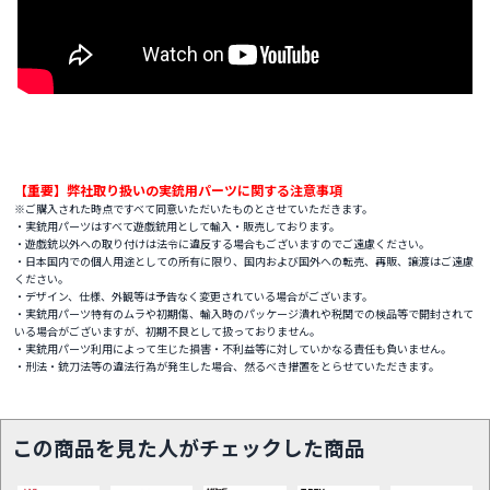
【重要】弊社取り扱いの実銃用パーツに関する注意事項
※ご購入された時点ですべて同意いただいたものとさせていただきます。
・実銃用パーツはすべて遊戯銃用として輸入・販売しております。
・遊戯銃以外への取り付けは法令に違反する場合もございますのでご遠慮ください。
・日本国内での個人用途としての所有に限り、国内および国外への転売、再販、譲渡はご遠慮
ください。
・デザイン、仕様、外観等は予告なく変更されている場合がございます。
・実銃用パーツ特有のムラや初期傷、輸入時のパッケージ潰れや税関での検品等で開封されて
いる場合がございますが、初期不良として扱っておりません。
・実銃用パーツ利用によって生じた損害・不利益等に対していかなる責任も負いません。
・刑法・銃刀法等の違法行為が発生した場合、然るべき措置をとらせていただきます。
この商品を見た人がチェックした商品