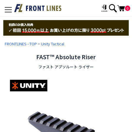
0
toggle
navigation
FRONTLINES - TOP
>
Unity Tactical
FAST™ Absolute Riser
ファスト アブソルート ライザー