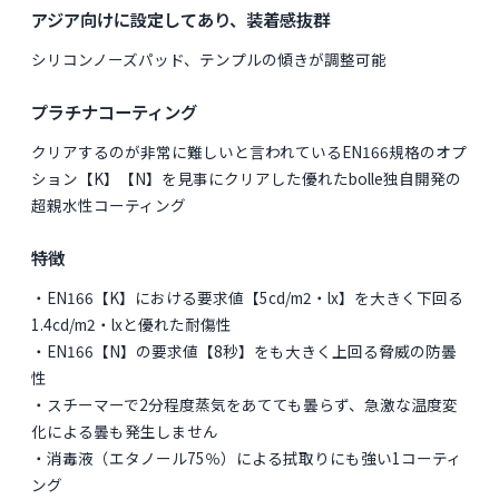
アジア向けに設定してあり、装着感抜群
シリコンノーズパッド、テンプルの傾きが調整可能
プラチナコーティング
クリアするのが非常に難しいと言われているEN166規格のオプ
ション【K】【N】を見事にクリアした優れたbolle独自開発の
超親水性コーティング
特徴
・EN166【K】における要求値【5cd/m2・lx】を大きく下回る
1.4cd/m2・lxと優れた耐傷性
・EN166【N】の要求値【8秒】をも大きく上回る脅威の防曇
性
・スチーマーで2分程度蒸気をあてても曇らず、急激な温度変
化による曇も発生しません
・消毒液（エタノール75％）による拭取りにも強い1コーティ
ング