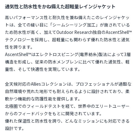
通気性と防水性をかね備えた超軽量レインジャケット
高いパフォーマンス性と耐久性を兼ね備えたこのレインジャケッ
トは、全ての縫い目に「シームシーリング加工」が施されている
ため防水性が高く、加えてOutdoor Research独自のAscentShell™
テクノロジーを採用し、超軽量にも関わらず優れた防水性と通気
性を誇ります。
AscentShell™はエレクトロスピニング(電界紡糸)製法によって3層
構造を形成し、従来の防水メンブレンに比べて優れた通気性、軽
量性、そして快適性を実現しています。
全天候対応のAlliesコレクションは、プロフェッショナルが過酷な
自然環境や荒れた地形でも耐えられるように設計されており、柔
軟かつ機能的な防護性能を提供します。
北極圏でのフィールドテストを経て、世界中のエリートユーザー
からのフィードバックをもとに開発されています。
優れた保温性と防水性を誇り、どんなミッションにも対応できる
設計です。