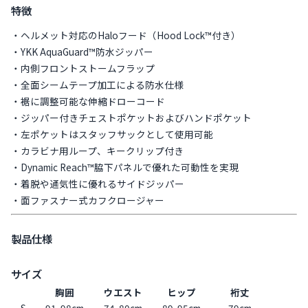
特徴
・ヘルメット対応のHaloフード（Hood Lock™付き）
・YKK AquaGuard™防水ジッパー
・内側フロントストームフラップ
・全面シームテープ加工による防水仕様
・裾に調整可能な伸縮ドローコード
・ジッパー付きチェストポケットおよびハンドポケット
・左ポケットはスタッフサックとして使用可能
・カラビナ用ループ、キークリップ付き
・Dynamic Reach™脇下パネルで優れた可動性を実現
・着脱や通気性に優れるサイドジッパー
・面ファスナー式カフクロージャー
製品仕様
サイズ
胸囲
ウエスト
ヒップ
裄丈
S
91-98cm
74-80cm
89-95cm
79cm