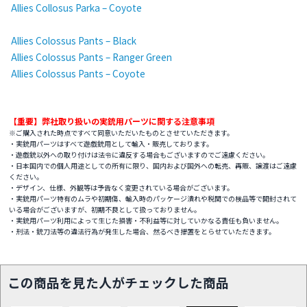
Allies Collosus Parka – Coyote
Allies Colossus Pants – Black
Allies Colossus Pants – Ranger Green
Allies Colossus Pants – Coyote
【重要】弊社取り扱いの実銃用パーツに関する注意事項
※ご購入された時点ですべて同意いただいたものとさせていただきます。
・実銃用パーツはすべて遊戯銃用として輸入・販売しております。
・遊戯銃以外への取り付けは法令に違反する場合もございますのでご遠慮ください。
・日本国内での個人用途としての所有に限り、国内および国外への転売、再販、譲渡はご遠慮
ください。
・デザイン、仕様、外観等は予告なく変更されている場合がございます。
・実銃用パーツ特有のムラや初期傷、輸入時のパッケージ潰れや税関での検品等で開封されて
いる場合がございますが、初期不良として扱っておりません。
・実銃用パーツ利用によって生じた損害・不利益等に対していかなる責任も負いません。
・刑法・銃刀法等の違法行為が発生した場合、然るべき措置をとらせていただきます。
この商品を見た人がチェックした商品