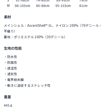
M
98-105cm
80-88cm
95-103cm
81cm
素材
メインシェル：AscentShell™ 3L、ナイロン 100%（70デニール・
平織り）
裏地：ポリエステル 100%（30デニール）
生地の性能
・防水性
・防風性
・透湿性
・通気性
・電界紡糸膜
・動きに追従するストレッチ性
重量
445 g