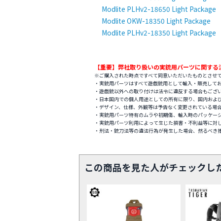
Modlite PLHv2-18650 Light Package
Modlite OKW-18350 Light Package
Modlite PLHv2-18350 Light Package
【重要】弊社取り扱いの実銃用パーツに関する
※ご購入された時点ですべて同意いただいたものとさせ
・実銃用パーツはすべて遊戯銃用として輸入・販売して
・遊戯銃以外への取り付けは法令に違反する場合もござ
・日本国内での個人用途としての所有に限り、国内およ
・デザイン、仕様、外観等は予告なく変更されている場
・実銃用パーツ特有のムラや初期傷、輸入時のパッケー
・実銃用パーツ利用によって生じた損害・不利益等に対
・刑法・銃刀法等の違法行為が発生した場合、然るべき
この商品を見た人がチェックし