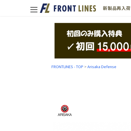
新製品
再入荷
toggle
navigation
FRONTLINES - TOP
>
Arisaka Defense