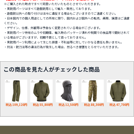
※ご購入された時点ですべて同意いただいたものとさせていただきます。
・実銃用パーツはすべて遊戯銃用として輸入・販売しております。
・遊戯銃以外への取り付けは法令に違反する場合もございますのでご遠慮ください。
・日本国内での個人用途としての所有に限り、国内および国外への転売、再販、譲渡はご遠慮
ください。
・デザイン、仕様、外観等は予告なく変更されている場合がございます。
・実銃用パーツ特有のムラや初期傷、輸入時のパッケージ潰れや税関での検品等で開封されて
いる場合がございますが、初期不良として扱っておりません。
・実銃用パーツ利用によって生じた損害・不利益等に対していかなる責任も負いません。
・刑法・銃刀法等の違法行為が発生した場合、然るべき措置をとらせていただきます。
この商品を見た人がチェックした商品
税込 109,120円
税込 55,800円
税込 12,500円
税込 88,300円
税込 47,700円