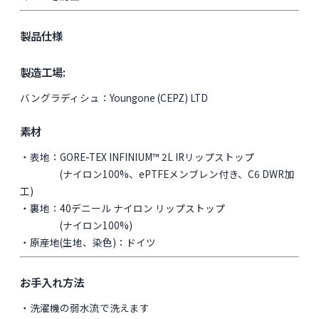
製品仕様
製造工場:
バングラディシュ：Youngone (CEPZ) LTD
素材
・表地：GORE-TEX INFINIUM™ 2L IRリップストップ
(ナイロン100%、ePTFEメンブレン付き、C6 DWR加
工)
・裏地：40デニール ナイロン リップストップ
(ナイロン100%)
・原産地(生地、染色)：ドイツ
お手入れ方法
・洗濯機の弱水流で洗えます