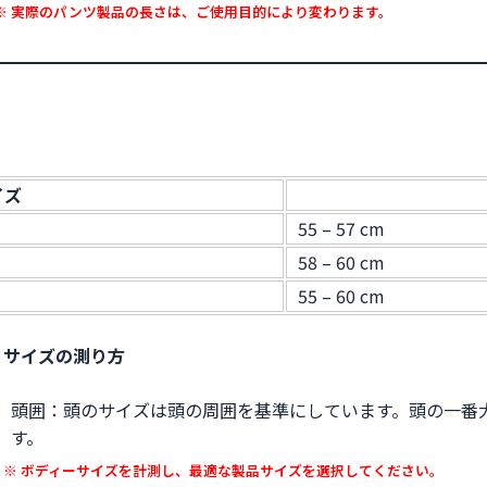
※ 実際のパンツ製品の長さは、ご使用目的により変わります。
イズ
55 – 57 cm
58 – 60 cm
55 – 60 cm
サイズの測り方
頭囲：頭のサイズは頭の周囲を基準にしています。頭の一番
す。
※ ボディーサイズを計測し、最適な製品サイズを選択してください。