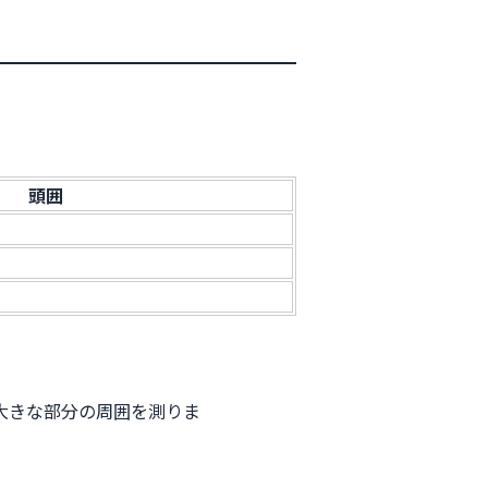
頭囲
大きな部分の周囲を測りま