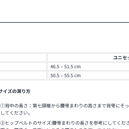
ユニセ
46.5 – 51.5 cm
50.5 – 55.5 cm
サイズの測り方
①背中の長さ：第七頸椎から腰骨まわりの高さまで背骨にそっ
してください。
②ヒップベルトのサイズ:腰骨まわりの長さを参考にしてくだ