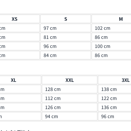
XS
S
M
 cm
97 cm
102 cm
 cm
81 cm
86 cm
 cm
96 cm
100 cm
 cm
84 cm
86 cm
XL
XXL
3XL
cm
128 cm
138 cm
cm
112 cm
122 cm
cm
126 cm
136 cm
m
94 cm
96 cm