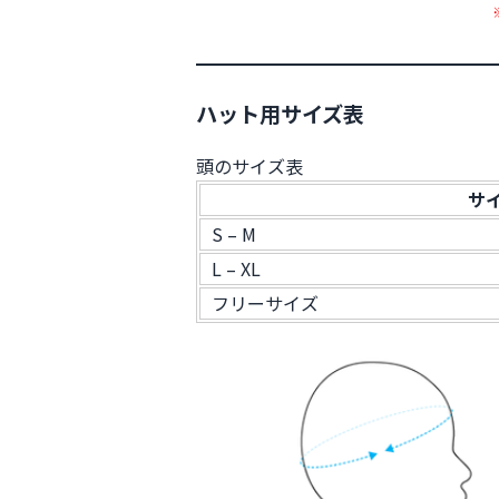
ハット用サイズ表
頭のサイズ表
サ
S – M
L – XL
フリーサイズ