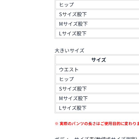
ヒップ
Sサイズ股下
Mサイズ股下
Lサイズ股下
大きいサイズ
サイズ
ウエスト
ヒップ
Sサイズ股下
Mサイズ股下
Lサイズ股下
※ 実際のパンツの長さはご使用目的に変わり