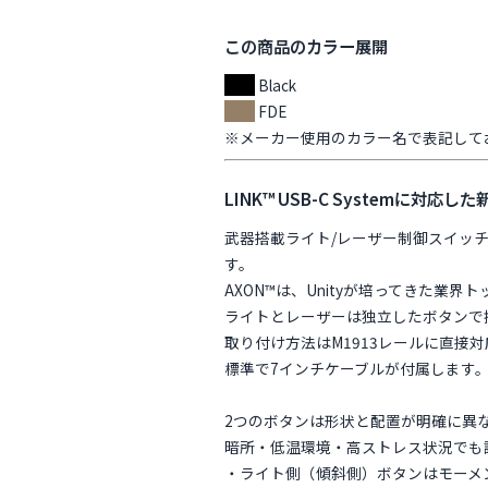
この商品のカラー展開
Black
FDE
※メーカー使用のカラー名で表記して
LINK™ USB-C Systemに対
武器搭載ライト/レーザー制御スイッ
す。
AXON™は、Unityが培ってきた
ライトとレーザーは独立したボタンで
取り付け方法はM1913レールに直接
標準で7インチケーブルが付属します
2つのボタンは形状と配置が明確に異
暗所・低温環境・高ストレス状況でも
・ライト側（傾斜側）ボタンはモーメ