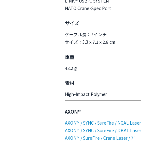
LINK™ USB-C SYSTEM
NATO Crane-Spec Port
サイズ
ケーブル長：7インチ
サイズ：3.3 x 7.1 x 2.8 cm
重量
48.2 g
素材
High-Impact Polymer
AXON™
AXON™ / SYNC / SureFire / NGAL Laser 
AXON™ / SYNC / SureFire / DBAL Laser 
AXON™ / SureFire / Crane Laser / 7″