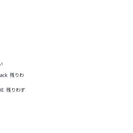
い
 Black 残りわ
| FDE 残りわず