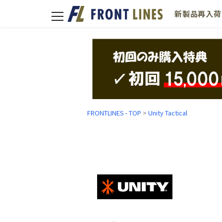
新製品
再入荷
toggle
navigation
FRONTLINES - TOP
>
Unity Tactical