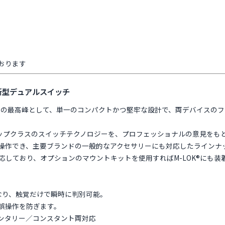
おります
応した新型デュアルスイッチ
チの最高峰として、単一のコンパクトかつ堅牢な設計で、両デバイスの
業界トップクラスのスイッチテクノロジーを、プロフェッショナルの意見を
操作でき、主要ブランドの一般的なアクセサリーにも対応したラインナ
対応しており、オプションのマウントキットを使用すればM-LOK®にも装
。
なり、触覚だけで瞬時に判別可能。
誤操作を防ぎます。
ンタリー／コンスタント両対応