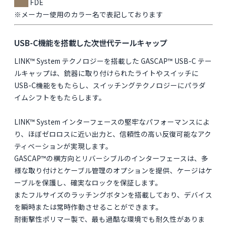
FDE
※メーカー使用のカラー名で表記しております
USB-C機能を搭載した次世代テールキャップ
LINK™ System テクノロジーを搭載した GASCAP™ USB-C テー
ルキャップは、銃器に取り付けられたライトやスイッチに
USB-C機能をもたらし、スイッチングテクノロジーにパラダ
イムシフトをもたらします。
LINK™ System インターフェースの堅牢なパフォーマンスによ
り、ほぼゼロロスに近い出力と、信頼性の高い反復可能なアク
ティベーションが実現します。
GASCAP™の横方向とリバーシブルのインターフェースは、多
様な取り付けとケーブル管理のオプションを提供、ケージはケ
ーブルを保護し、確実なロックを保証します。
またフルサイズのラッチングボタンを搭載しており、デバイス
を瞬時または常時作動させることができます。
耐衝撃性ポリマー製で、最も過酷な環境でも耐久性がありま