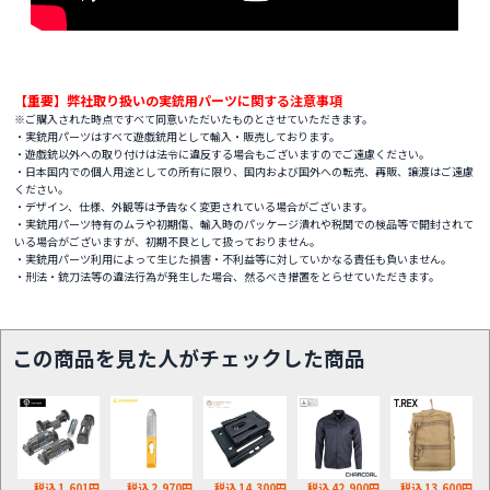
【重要】弊社取り扱いの実銃用パーツに関する注意事項
※ご購入された時点ですべて同意いただいたものとさせていただきます。
・実銃用パーツはすべて遊戯銃用として輸入・販売しております。
・遊戯銃以外への取り付けは法令に違反する場合もございますのでご遠慮ください。
・日本国内での個人用途としての所有に限り、国内および国外への転売、再販、譲渡はご遠慮
ください。
・デザイン、仕様、外観等は予告なく変更されている場合がございます。
・実銃用パーツ特有のムラや初期傷、輸入時のパッケージ潰れや税関での検品等で開封されて
いる場合がございますが、初期不良として扱っておりません。
・実銃用パーツ利用によって生じた損害・不利益等に対していかなる責任も負いません。
・刑法・銃刀法等の違法行為が発生した場合、然るべき措置をとらせていただきます。
この商品を見た人がチェックした商品
税込 1,601円
税込 2,970円
税込 14,300円
税込 42,900円
税込 13,600円