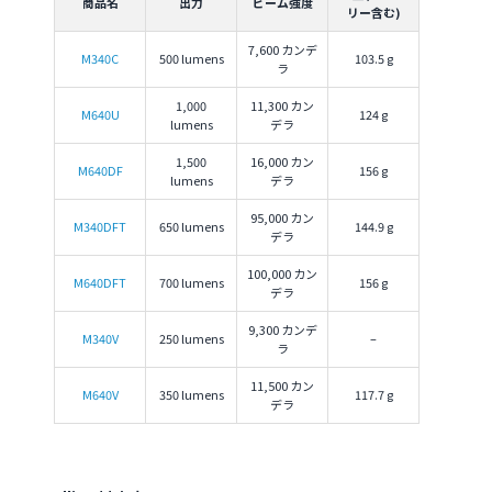
商品名
出力
ビーム強度
リー含む)
7,600 カンデ
M340C
500 lumens
103.5 g
ラ
1,000
11,300 カン
M640U
124 g
lumens
デラ
1,500
16,000 カン
M640DF
156 g
lumens
デラ
95,000 カン
M340DFT
650 lumens
144.9 g
デラ
100,000 カン
M640DFT
700 lumens
156 g
デラ
9,300 カンデ
M340V
250 lumens
–
ラ
11,500 カン
M640V
350 lumens
117.7 g
デラ