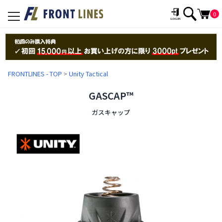
0
toggle
navigation
FRONTLINES - TOP
>
Unity Tactical
GASCAP™
ガスキャップ