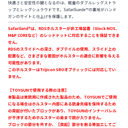
快適さと安定性の鍵となるのは、軽量のダブルレッグストラ
ップとレッグシュラウドです。SafariSuede™の裏地がハンド
ガンのサイトと仕上げを保護します。
Safariland®は、RDSホルスターが非工場装着（Glock MOS、
M&P COREなど）のレッドドットに対応することを保証できま
せん。
RDSのスライドへの深さ、ダブテイルの使用、スライド上の
配置など、さまざまな要因がホルスターの適合に影響を与える
可能性があります。
このホルスターはTrijicon SROオプティックには対応してい
ません。
【TOYGUNで使用する際の注意】
本製品は実銃用に作成された製品のため、TOYGUNでご使用
になる場合はホルスター内部にある銃身先端を保持するため
の突起が付いたブロックがあり、TOYGUNのインナーバレル
が干渉するためホルスターの奥まで銃が入りません。
ブロックの部分を外すか、【突起】部分を削る等加工してご