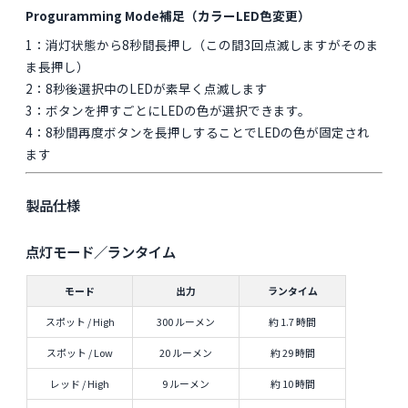
Proguramming Mode補足（カラーLED色変更）
1：消灯状態から8秒間長押し（この間3回点滅しますがそのま
ま長押し）
2：8秒後選択中のLEDが素早く点滅します
3：ボタンを押すごとにLEDの色が選択できます。
4：8秒間再度ボタンを長押しすることでLEDの色が固定され
ます
製品仕様
点灯モード／ランタイム
モード
出力
ランタイム
スポット / High
300 ルーメン
約 1.7 時間
スポット / Low
20 ルーメン
約 29 時間
レッド / High
9 ルーメン
約 10 時間