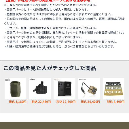
※ご購入された時点ですべて同意いただいたものとさせていただきます。
・実銃用パーツはすべて遊戯銃用として輸入・販売しております。
・遊戯銃以外への取り付けは法令に違反する場合もございますのでご遠慮ください。
・日本国内での個人用途としての所有に限り、国内および国外への転売、再販、譲渡はご遠慮
ください。
・デザイン、仕様、外観等は予告なく変更されている場合がございます。
・実銃用パーツ特有のムラや初期傷、輸入時のパッケージ潰れや税関での検品等で開封されて
いる場合がございますが、初期不良として扱っておりません。
・実銃用パーツ利用によって生じた損害・不利益等に対していかなる責任も負いません。
・刑法・銃刀法等の違法行為が発生した場合、然るべき措置をとらせていただきます。
この商品を見た人がチェックした商品
税込 4,180円
税込 22,440円
税込 19,400円
税込 24,420円
税込 4,600円