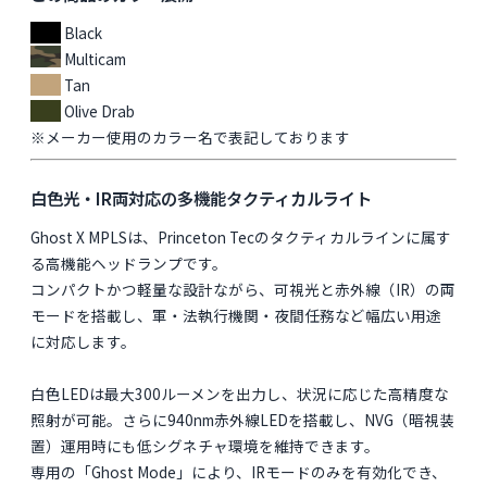
Black
Multicam
Tan
Olive Drab
※メーカー使用のカラー名で表記しております
白色光・IR両対応の多機能タクティカルライト
Ghost X MPLSは、Princeton Tecのタクティカルラインに属す
る高機能ヘッドランプです。
コンパクトかつ軽量な設計ながら、可視光と赤外線（IR）の両
モードを搭載し、軍・法執行機関・夜間任務など幅広い用途
に対応します。
白色LEDは最大300ルーメンを出力し、状況に応じた高精度な
照射が可能。さらに940nm赤外線LEDを搭載し、NVG（暗視装
置）運用時にも低シグネチャ環境を維持できます。
専用の「Ghost Mode」により、IRモードのみを有効化でき、