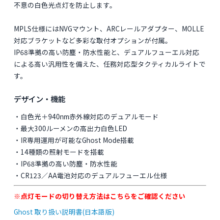
不意の白色光点灯を防止します。
MPLS仕様にはNVGマウント、ARCレールアダプター、MOLLE
対応ブラケットなど多彩な取付オプションが付属。
IP68準拠の高い防塵・防水性能と、デュアルフューエル対応
による高い汎用性を備えた、任務対応型タクティカルライトで
す。
デザイン・機能
・白色光＋940nm赤外線対応のデュアルモード
・最大300ルーメンの高出力白色LED
・IR専用運用が可能なGhost Mode搭載
・14種類の照射モードを搭載
・IP68準拠の高い防塵・防水性能
・CR123／AA電池対応のデュアルフューエル仕様
※点灯モードの切り替え方法はこちらをご確認ください
Ghost 取り扱い説明書(日本語版)