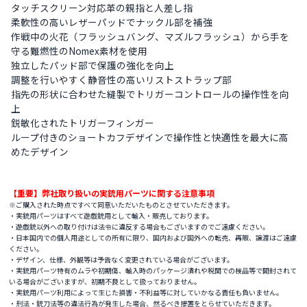
タッチスクリーン対応革の親指と人差し指
柔軟性の高いレザーパッドでナックル部を補強
作戦中の火花（フラッシュバング、マズルフラッシュ）から手を
守る難燃性のNomex素材を使用
独立したパッド部で保護の強化を向上
調整を行いやすく静音性の高いリストストラップ部
指先の形状に合わせた縫製でトリガーコントロールの操作性を向
上
鋭敏化されたトリガーフィンガー
ループ付きのショートカフデザインで操作性と快適性を最大に高
めたデザイン
【重要】弊社取り扱いの実銃用パーツに関する注意事項
※ご購入された時点ですべて同意いただいたものとさせていただきます。
・実銃用パーツはすべて遊戯銃用として輸入・販売しております。
・遊戯銃以外への取り付けは法令に違反する場合もございますのでご遠慮ください。
・日本国内での個人用途としての所有に限り、国内および国外への転売、再販、譲渡はご遠慮
ください。
・デザイン、仕様、外観等は予告なく変更されている場合がございます。
・実銃用パーツ特有のムラや初期傷、輸入時のパッケージ潰れや税関での検品等で開封されて
いる場合がございますが、初期不良として扱っておりません。
・実銃用パーツ利用によって生じた損害・不利益等に対していかなる責任も負いません。
・刑法・銃刀法等の違法行為が発生した場合、然るべき措置をとらせていただきます。