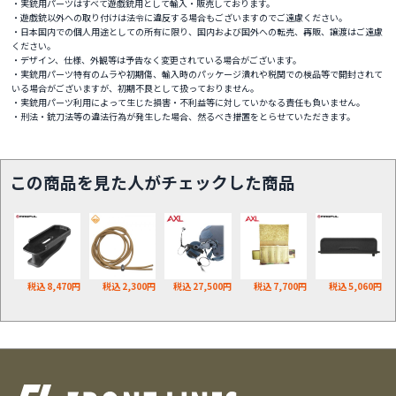
・実銃用パーツはすべて遊戯銃用として輸入・販売しております。
・遊戯銃以外への取り付けは法令に違反する場合もございますのでご遠慮ください。
・日本国内での個人用途としての所有に限り、国内および国外への転売、再販、譲渡はご遠慮
ください。
・デザイン、仕様、外観等は予告なく変更されている場合がございます。
・実銃用パーツ特有のムラや初期傷、輸入時のパッケージ潰れや税関での検品等で開封されて
いる場合がございますが、初期不良として扱っておりません。
・実銃用パーツ利用によって生じた損害・不利益等に対していかなる責任も負いません。
・刑法・銃刀法等の違法行為が発生した場合、然るべき措置をとらせていただきます。
この商品を見た人がチェックした商品
税込 8,470円
税込 2,300円
税込 27,500円
税込 7,700円
税込 5,060円