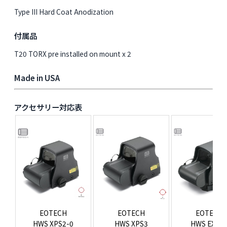
Type III Hard Coat Anodization
付属品
T20 TORX pre installed on mount x 2
Made in USA
アクセサリー対応表
EOTECH
EOTECH
EOTECH
HWS XPS2-0
HWS XPS3
HWS EXPS