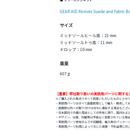
GEAR AID Revivex Suede and Fabric Bo
サイズ
ミッドソールヒール高：21 mm
ミッドソールトゥ高：11 mm
ドロップ：10 mm
重量
607 g
【重要】弊社取り扱いの実銃用パーツに関する
※ご購入された時点ですべて同意いただいたものとさせ
・実銃用パーツはすべて遊戯銃用として輸入・販売して
・遊戯銃以外への取り付けは法令に違反する場合もござ
・日本国内での個人用途としての所有に限り、国内およ
・デザイン、仕様、外観等は予告なく変更されている場
・実銃用パーツ特有のムラや初期傷、輸入時のパッケー
・実銃用パーツ利用によって生じた損害・不利益等に対