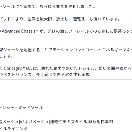
トソールに至るまで、あらゆる要素を強化しました。
パッドにより、湿気を最大限に放出し、速乾性にも優れています。
Advanced Chassis™ が、起伏の激しいトレイルでの安定した足
型シャーシを配置することでモーションコントロールとエネルギーマネ
します。
Contagrip® MA は、濡れた路面や乾いたトレイル、硬い表面やぬ
がベストバランス。長く愛用できる耐久性も実現。
アルデンシティミッドソール
構造メッシュ|砂よけメッシュ|速乾性テキスタイル|非反射性素材
イルライニング