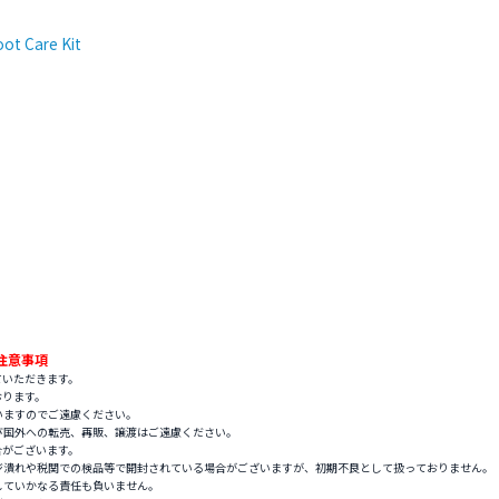
ot Care Kit
注意事項
ていただきます。
おります。
いますのでご遠慮ください。
び国外への転売、再販、譲渡はご遠慮ください。
合がございます。
ジ潰れや税関での検品等で開封されている場合がございますが、初期不良として扱っておりません。
していかなる責任も負いません。