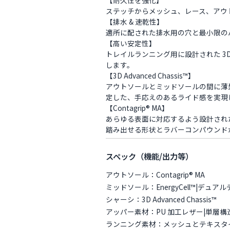
ステッチからメッシュ、レース、アウ
【排水 & 速乾性】
適所に配された排水用の穴と最小限の
【高い安定性】
トレイルランニング用に設計された 3D 
します。
【3D Advanced Chassis™】
アウトソールとミッドソールの間に薄
定した、手応えのあるライド感を実現
【Contagrip® MA】
あらゆる表面に対応するよう設計された 
踏み出せる形状とラバーコンパウンド
スペック（機能/出力等）
アウトソール：Contagrip® MA
ミッドソール：EnergyCell™|デュ
シャーシ：3D Advanced Chassis™
アッパー素材：PU 加工レザー|単層
ランニング素材：メッシュとテキスタ