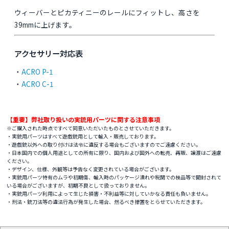
ウィーバーとピカティニーのレールにフィットし、高さを
39mmに上げます。
アクセサリー対応表
・
ACRO P-1
・
ACRO C-1
【重要】弊社取り扱いの実銃用パーツに関する注意事項
※ご購入された時点ですべて同意いただいたものとさせていただきます。
・実銃用パーツはすべて遊戯銃用として輸入・販売しております。
・遊戯銃以外への取り付けは法令に違反する場合もございますのでご遠慮ください。
・日本国内での個人用途としての所有に限り、国内および国外への転売、再販、譲渡はご遠慮
ください。
・デザイン、仕様、外観等は予告なく変更されている場合がございます。
・実銃用パーツ特有のムラや初期傷、輸入時のパッケージ潰れや税関での検品等で開封されて
いる場合がございますが、初期不良として扱っておりません。
・実銃用パーツ利用によって生じた損害・不利益等に対していかなる責任も負いません。
・刑法・銃刀法等の違法行為が発生した場合、然るべき措置をとらせていただきます。