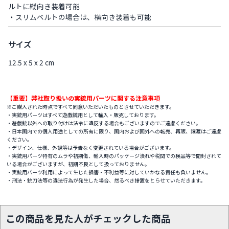
ルトに縦向き装着可能
・スリムベルトの場合は、横向き装着も可能
サイズ
12.5 x 5 x 2 cm
【重要】弊社取り扱いの実銃用パーツに関する注意事項
※ご購入された時点ですべて同意いただいたものとさせていただきます。
・実銃用パーツはすべて遊戯銃用として輸入・販売しております。
・遊戯銃以外への取り付けは法令に違反する場合もございますのでご遠慮ください。
・日本国内での個人用途としての所有に限り、国内および国外への転売、再販、譲渡はご遠慮
ください。
・デザイン、仕様、外観等は予告なく変更されている場合がございます。
・実銃用パーツ特有のムラや初期傷、輸入時のパッケージ潰れや税関での検品等で開封されて
いる場合がございますが、初期不良として扱っておりません。
・実銃用パーツ利用によって生じた損害・不利益等に対していかなる責任も負いません。
・刑法・銃刀法等の違法行為が発生した場合、然るべき措置をとらせていただきます。
この商品を見た人がチェックした商品