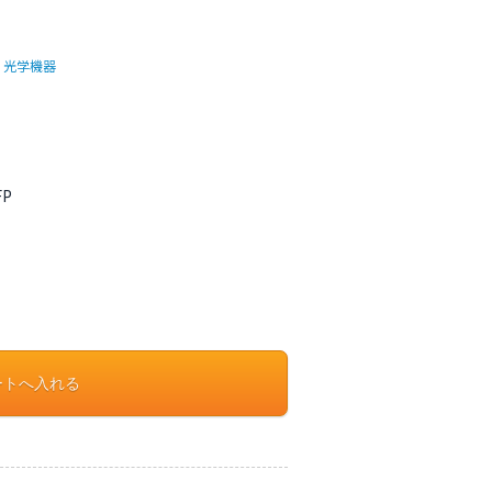
|
光学機器
FP