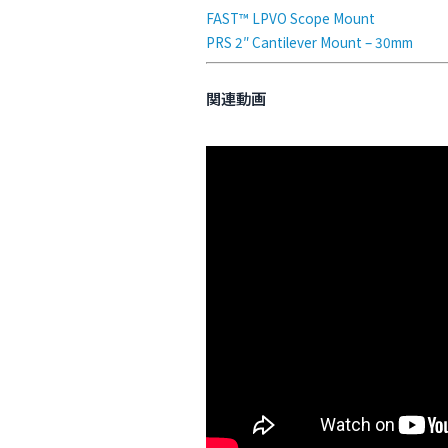
FAST™ LPVO Scope Mount
PRS 2″ Cantilever Mount – 30mm
関連動画