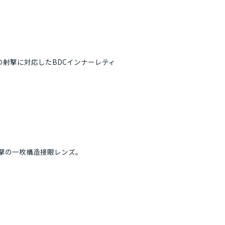
。
までの射撃に対応したBDCインナーレティ
撃の一枚構造接眼レンズ。