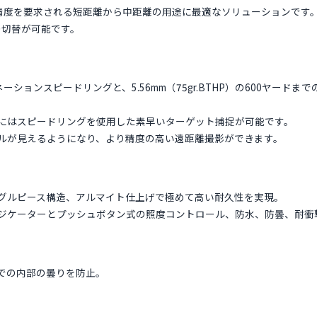
久性と精度を要求される短距離から中距離の用途に最適なソリューションです
ンの切替が可能です。
ネーションスピードリングと、5.56mm（75gr.BTHP）の600ヤード
り、低出力時にはスピードリングを使用した素早いターゲット捕捉が可能です。
クルが見えるようになり、より精度の高い遠距離撮影ができます。
グルピース構造、アルマイト仕上げで極めて高い耐久性を実現。
ジケーターとプッシュボタン式の照度コントロール、防水、防曇、耐衝
での内部の曇りを防止。