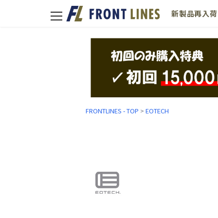
新製品
再入荷
toggle
navigation
FRONTLINES - TOP
>
EOTECH