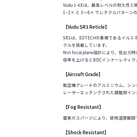
Vudu 1-6Xは、最高レベルの耐
1~2× と 3～6× でレチクルパター
【Vudu SR3 Reticle】
SR3は、EOTECHの象徴であるイルミ
クルを搭載しています。
first focal plane設計によ
倍率を上げるとBDCインナーレティ
【Aircraft Grade】
航空機グレードのアルミニウム、シン
レーザーエッチングされた調整用イン
【Fog Resistant】
窒素ガスパージにより、使用温度範囲
【Shock Resistant】