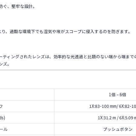
防ぐ、堅牢な設計。
より、過酷な環境下でも湿気や埃がスコープに侵入するのを防ぎます。
コーティングされたレンズは、効率的な光透過と比類のない端から端まで
ンズ。
1倍 – 6倍
フ
1X:83-100 mm/ 6X:82-1
ds)
1X:31.2 m / 6X:5.09 
ール
プッシュボタン