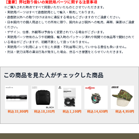
【重要】弊社取り扱いの実銃用パーツに関する注意事項
※ご購入された時点ですべて同意いただいたものとさせていただきます。
・実銃用パーツはすべて遊戯銃用として輸入・販売しております。
・遊戯銃以外への取り付けは法令に違反する場合もございますのでご遠慮ください。
・日本国内での個人用途としての所有に限り、国内および国外への転売、再販、譲渡はご遠慮
ください。
・デザイン、仕様、外観等は予告なく変更されている場合がございます。
・実銃用パーツ特有のムラや初期傷、輸入時のパッケージ潰れや税関での検品等で開封されて
いる場合がございますが、初期不良として扱っておりません。
・実銃用パーツ利用によって生じた損害・不利益等に対していかなる責任も負いません。
・刑法・銃刀法等の違法行為が発生した場合、然るべき措置をとらせていただきます。
この商品を見た人がチェックした商品
税込 33,800円
税込 18,101円
税込 1,100円
税込 14,630円
税込 4,950円