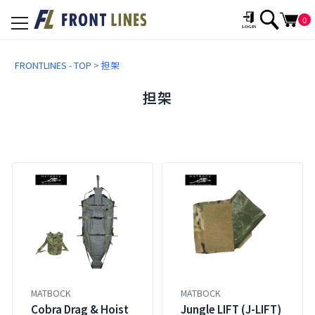
0
toggle
navigation
FRONTLINES - TOP
>
担架
担架
MATBOCK
MATBOCK
Cobra Drag & Hoist
Jungle LIFT (J-LIFT)