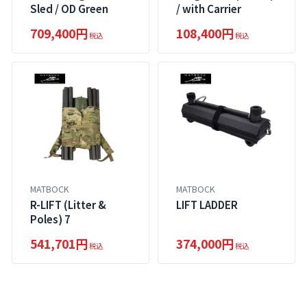
Sled / OD Green
/ with Carrier
709,400円
108,400円
税込
税込
MATBOCK
MATBOCK
R-LIFT (Litter &
LIFT LADDER
Poles) 7
541,701円
374,000円
税込
税込