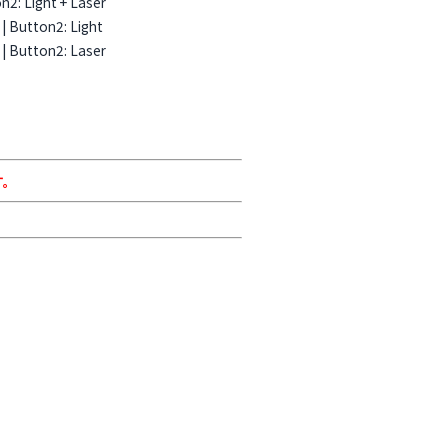
n2: Light + Laser
 | Button2: Light
 | Button2: Laser
す。