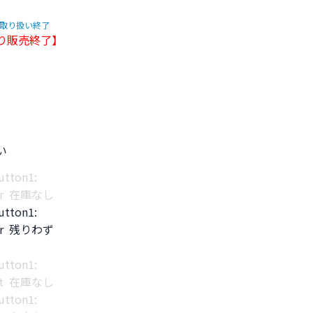
取り扱い終了
り販売終了
】
い
tton1:
Laser 在庫なし
tton1:
Laser 残りわず
tton1:
Light 在庫なし
tton1: