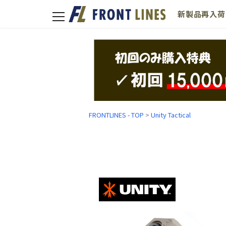
新製品
再入荷
toggle
navigation
FRONTLINES - TOP
>
Unity Tactical