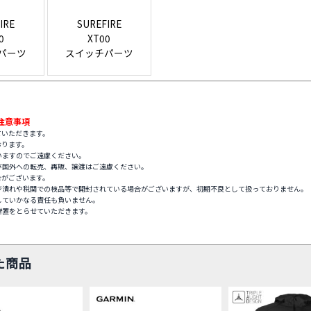
IRE
SUREFIRE
0
XT00
パーツ
スイッチパーツ
注意事項
ていただきます。
おります。
いますのでご遠慮ください。
び国外への転売、再販、譲渡はご遠慮ください。
合がございます。
ジ潰れや税関での検品等で開封されている場合がございますが、初期不良として扱っておりません。
していかなる責任も負いません。
措置をとらせていただきます。
た商品