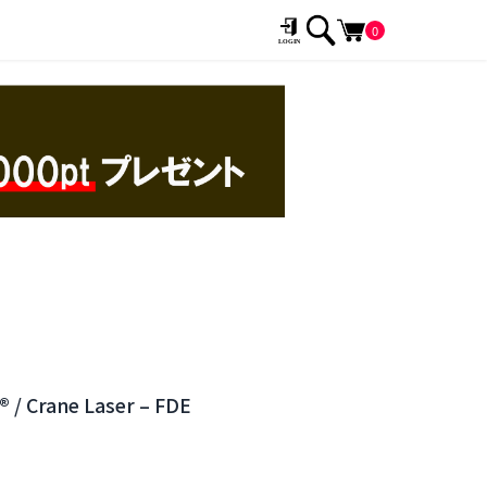
0
® / Crane Laser – FDE