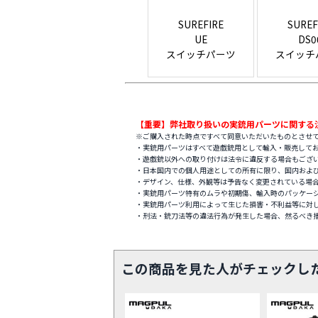
SUREFIRE
SUREF
UE
DS0
スイッチパーツ
スイッチ
【重要】弊社取り扱いの実銃用パーツに関する
※ご購入された時点ですべて同意いただいたものとさせ
・実銃用パーツはすべて遊戯銃用として輸入・販売して
・遊戯銃以外への取り付けは法令に違反する場合もござ
・日本国内での個人用途としての所有に限り、国内およ
・デザイン、仕様、外観等は予告なく変更されている場
・実銃用パーツ特有のムラや初期傷、輸入時のパッケー
・実銃用パーツ利用によって生じた損害・不利益等に対
・刑法・銃刀法等の違法行為が発生した場合、然るべき
この商品を見た人がチェックし