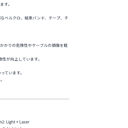
します。
倒なベルクロ、結束バンド、テープ、チ
引っかかりの危険性やケーブルの損傷を軽
換性が向上しています。
わっています。
い。
n2: Light + Laser