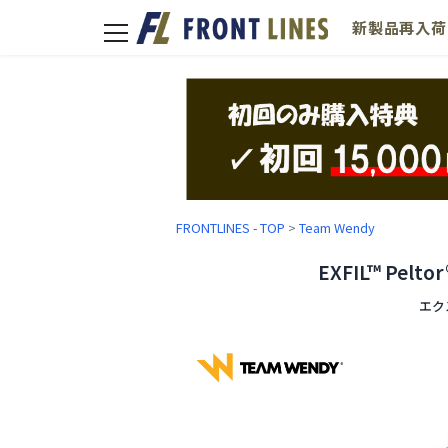
新製品
再入荷
toggle
navigation
FRONTLINES - TOP
>
Team Wendy
EXFIL™ Peltor
エク