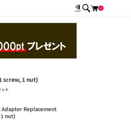
0
 screw, 1 nut)
セット
t Adapter Replacement
 1 nut)