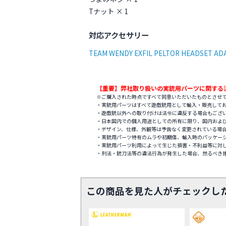
Tナット × 1
対応アクセサリー
TEAM WENDY EXFIL PELTOR HEADSET AD
【重要】弊社取り扱いの実銃用パーツに関する
※ご購入された時点ですべて同意いただいたものとさせ
・実銃用パーツはすべて遊戯銃用として輸入・販売して
・遊戯銃以外への取り付けは法令に違反する場合もござ
・日本国内での個人用途としての所有に限り、国内およ
・デザイン、仕様、外観等は予告なく変更されている場
・実銃用パーツ特有のムラや初期傷、輸入時のパッケー
・実銃用パーツ利用によって生じた損害・不利益等に対
・刑法・銃刀法等の違法行為が発生した場合、然るべき
この商品を見た人がチェックし