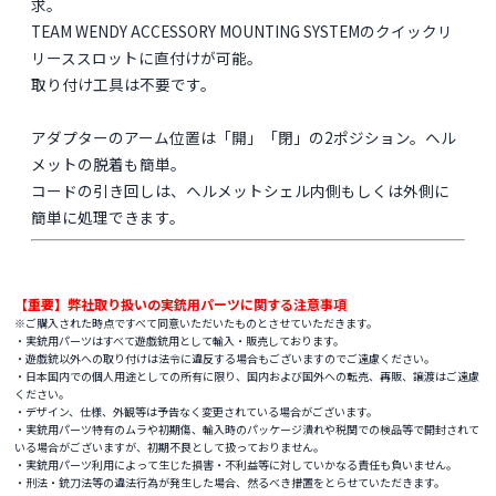
求。
TEAM WENDY ACCESSORY MOUNTING SYSTEMのクイックリ
リーススロットに直付けが可能。
取り付け工具は不要です。
アダプターのアーム位置は「開」「閉」の2ポジション。ヘル
メットの脱着も簡単。
コードの引き回しは、ヘルメットシェル内側もしくは外側に
簡単に処理できます。
【重要】弊社取り扱いの実銃用パーツに関する注意事項
※ご購入された時点ですべて同意いただいたものとさせていただきます。
・実銃用パーツはすべて遊戯銃用として輸入・販売しております。
・遊戯銃以外への取り付けは法令に違反する場合もございますのでご遠慮ください。
・日本国内での個人用途としての所有に限り、国内および国外への転売、再販、譲渡はご遠慮
ください。
・デザイン、仕様、外観等は予告なく変更されている場合がございます。
・実銃用パーツ特有のムラや初期傷、輸入時のパッケージ潰れや税関での検品等で開封されて
いる場合がございますが、初期不良として扱っておりません。
・実銃用パーツ利用によって生じた損害・不利益等に対していかなる責任も負いません。
・刑法・銃刀法等の違法行為が発生した場合、然るべき措置をとらせていただきます。