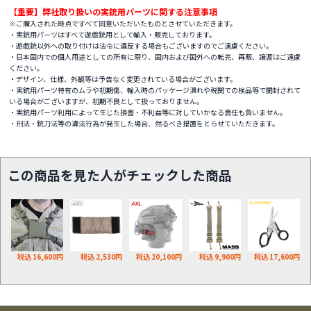
【重要】弊社取り扱いの実銃用パーツに関する注意事項
※ご購入された時点ですべて同意いただいたものとさせていただきます。
・実銃用パーツはすべて遊戯銃用として輸入・販売しております。
・遊戯銃以外への取り付けは法令に違反する場合もございますのでご遠慮ください。
・日本国内での個人用途としての所有に限り、国内および国外への転売、再販、譲渡はご遠慮
ください。
・デザイン、仕様、外観等は予告なく変更されている場合がございます。
・実銃用パーツ特有のムラや初期傷、輸入時のパッケージ潰れや税関での検品等で開封されて
いる場合がございますが、初期不良として扱っておりません。
・実銃用パーツ利用によって生じた損害・不利益等に対していかなる責任も負いません。
・刑法・銃刀法等の違法行為が発生した場合、然るべき措置をとらせていただきます。
この商品を見た人がチェックした商品
税込 16,600円
税込 2,530円
税込 20,100円
税込 9,900円
税込 17,600円