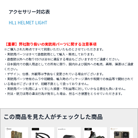
アクセサリー対応表
HL1 HELMET LIGHT
【重要】弊社取り扱いの実銃用パーツに関する注意事項
※ご購入された時点ですべて同意いただいたものとさせていただきます。
・実銃用パーツはすべて遊戯銃用として輸入・販売しております。
・遊戯銃以外への取り付けは法令に違反する場合もございますのでご遠慮ください。
・日本国内での個人用途としての所有に限り、国内および国外への転売、再販、譲渡はご遠慮
ください。
・デザイン、仕様、外観等は予告なく変更されている場合がございます。
・実銃用パーツ特有のムラや初期傷、輸入時のパッケージ潰れや税関での検品等で開封されて
いる場合がございますが、初期不良として扱っておりません。
・実銃用パーツ利用によって生じた損害・不利益等に対していかなる責任も負いません。
・刑法・銃刀法等の違法行為が発生した場合、然るべき措置をとらせていただきます。
この商品を見た人がチェックした商品