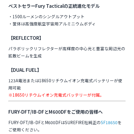
ベストセラーFury Tacticalの正統進化モデル
・1500ルーメンのシングルアウトプット
・筐体は高強度航空宇宙用アルミニウムボディ
【REFLECTOR】
パラボリックリフレクターが高輝度の中心光と豊富な周辺光の
拡散ビームを生成
【DUAL FUEL】
123A電池または18650リチウムイオン充電式バッテリーが使
用可能
※18650リチウムイオン充電式バッテリーが付属。
FURY-DFT/IB-DFとM600DFをご使用の皆様へ
FURY-DFT/IB-DFとM600DFはSUREFIRE社純正の
SF18650
を
ご使用ください。