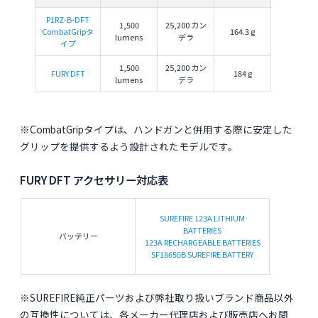
P1RZ-B-DFT
1,500
25,200 カン
CombatGripタ
164.3 g
lumens
デラ
イプ
1,500
25,200 カン
FURY DFT
184 g
lumens
デラ
※CombatGripタイプは、ハンドガンと併用する際に安定した
グリップを提供するよう設計されたモデルです。
FURY DFT アクセサリー対応表
SUREFIRE 123A LITHIUM
BATTERIES
バッテリー
123A RECHARGEABLE BATTERIES
SF18650B SUREFIRE BATTERY
※SUREFIRE純正パーツおよび弊社取り扱いブランド商品以外
の互換性については、各メーカー代理店および販売店へお問