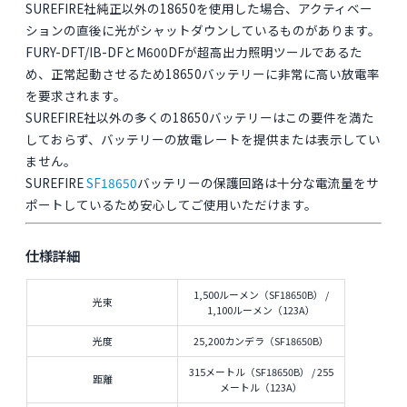
SUREFIRE社純正以外の18650を使用した場合、アクティベー
ションの直後に光がシャットダウンしているものがあります。
FURY-DFT/IB-DFとM600DFが超高出力照明ツールであるた
め、正常起動させるため18650バッテリーに非常に高い放電率
を要求されます。
SUREFIRE社以外の多くの18650バッテリーはこの要件を満た
しておらず、バッテリーの放電レートを提供または表示してい
ません。
SUREFIRE
SF18650
バッテリーの保護回路は十分な電流量をサ
ポートしているため安心してご使用いただけます。
仕様詳細
1,500ルーメン（SF18650B） /
光束
1,100ルーメン（123A）
光度
25,200カンデラ（SF18650B）
315メートル（SF18650B） / 255
距離
メートル（123A）