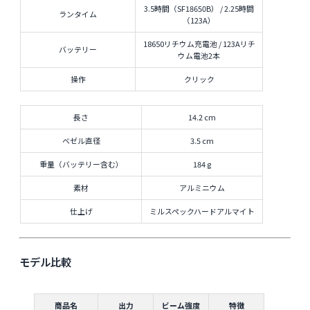
3.5時間（SF18650B） / 2.25時間
ランタイム
（123A）
18650リチウム充電池 / 123Aリチ
バッテリー
ウム電池2本
操作
クリック
長さ
14.2 cm
ベゼル直径
3.5 cm
重量（バッテリー含む）
184 g
素材
アルミニウム
仕上げ
ミルスペックハードアルマイト
モデル比較
商品名
出力
ビーム強度
特徴