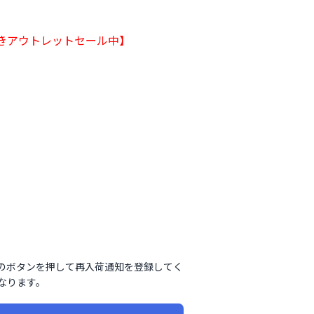
きアウトレットセール中
】
のボタンを押して再入荷通知を登録してく
なります。