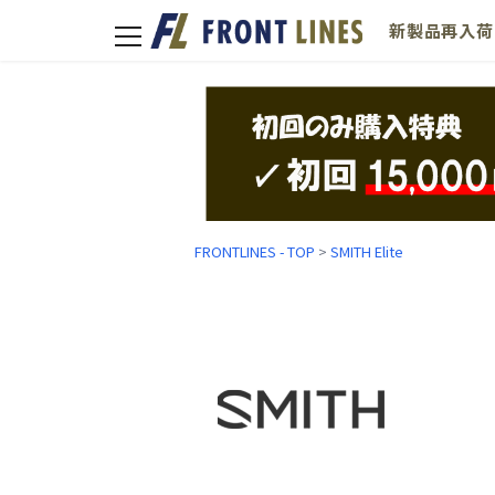
新製品
再入荷
toggle
navigation
FRONTLINES - TOP
>
SMITH Elite