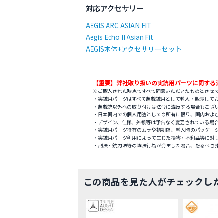
対応アクセサリー
AEGIS ARC ASIAN FIT
Aegis Echo II Asian Fit
AEGIS本体+アクセサリーセット
【重要】弊社取り扱いの実銃用パーツに関する
※ご購入された時点ですべて同意いただいたものとさせ
・実銃用パーツはすべて遊戯銃用として輸入・販売して
・遊戯銃以外への取り付けは法令に違反する場合もござ
・日本国内での個人用途としての所有に限り、国内およ
・デザイン、仕様、外観等は予告なく変更されている場
・実銃用パーツ特有のムラや初期傷、輸入時のパッケー
・実銃用パーツ利用によって生じた損害・不利益等に対
・刑法・銃刀法等の違法行為が発生した場合、然るべき
この商品を見た人がチェックし