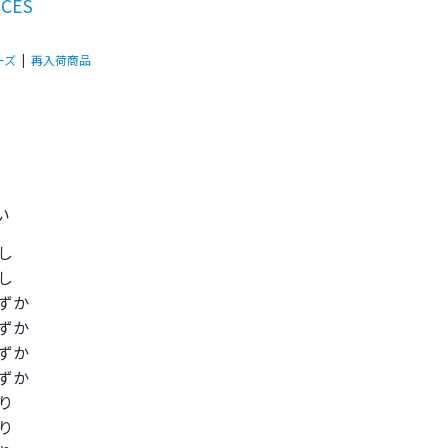
RCES
ーズ
|
再入荷商品
い
なし
なし
わずか
わずか
わずか
わずか
あり
あり