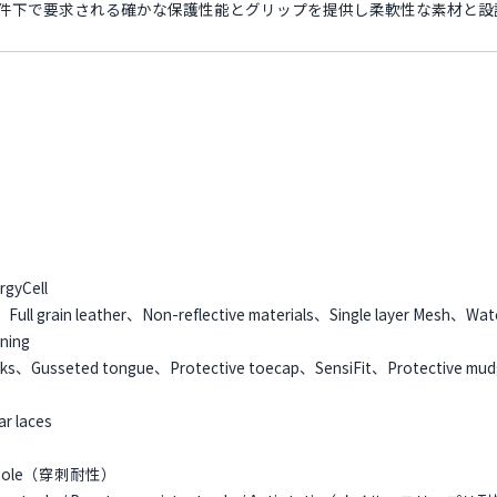
る過酷な条件下で要求される確かな保護性能とグリップを提供し柔軟性な素材
gyCell
ll grain leather、Non-reflective materials、Single layer Mesh、Wate
ning
Gusseted tongue、Protective toecap、SensiFit、Protective mudgu
r laces
ant sole（穿刺耐性）