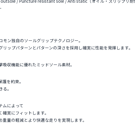
esistant outsole / Puncture resistant sole / Anti static（
ー
ロモン独自のソールグリップテクノロジー。
グリップパターンとパターンの深さを採用し確実に性能を発揮します。
撃吸収機能に優れたミッドソール素材。
保護を約束。
きる。
テムによって
く確実にフィットします。
め重量の軽減とより快適な走りを実現します。