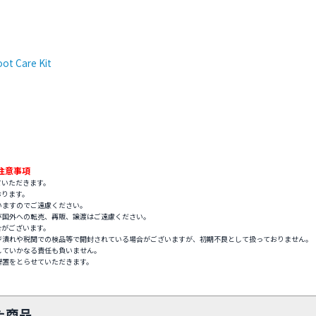
ot Care Kit
注意事項
ていただきます。
おります。
いますのでご遠慮ください。
び国外への転売、再販、譲渡はご遠慮ください。
合がございます。
ジ潰れや税関での検品等で開封されている場合がございますが、初期不良として扱っておりません。
していかなる責任も負いません。
措置をとらせていただきます。
た商品