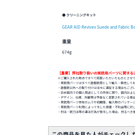
● クリーニングキット
GEAR AID Revivex Suede and Fabric Bo
重量
674g
【重要】弊社取り扱いの実銃用パーツに関する
※ご購入された時点ですべて同意いただいたものとさせ
・実銃用パーツはすべて遊戯銃用として輸入・販売して
・遊戯銃以外への取り付けは法令に違反する場合もござ
・日本国内での個人用途としての所有に限り、国内およ
・デザイン、仕様、外観等は予告なく変更されている場
・実銃用パーツ特有のムラや初期傷、輸入時のパッケー
・実銃用パーツ利用によって生じた損害・不利益等に対
・刑法・銃刀法等の違法行為が発生した場合、然るべき
この商品を見た人がチェックし