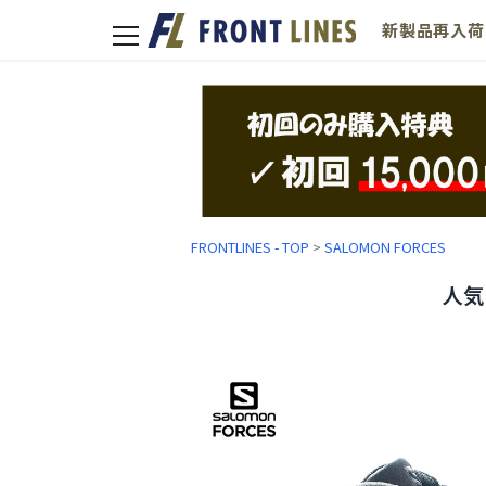
新製品
再入荷
toggle
navigation
FRONTLINES - TOP
>
SALOMON FORCES
人気に