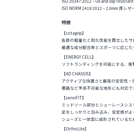
ISO 20347:2012 – Oil and slip r
ISO NORM 2419:2012 – 2.0mm 厚レザ
特徴
【cotagrip】
抜群の軽量化と耐久性能を両立したサ
最適な成分配合率とスポーツに応じた
【ENERGY CELL】
ソフトランディングを可能にする、衝
【4D CHASSIS】
アクティブな快適さと最高の安定性・
悪路など予測不可能な地形にも対応で
【sensiFIT】
ミッドソール部分とシューレースシス
足をしっかりと包み込み、安定感がよ
シューズと一体型に成形されているた
【OrthoLite】