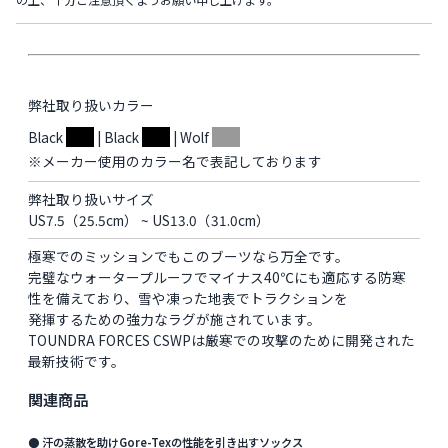
の上、十分ご注意頂くようお願い申し上げます。
弊社取り扱いカラー
Black
| Black
| Wolf
※メーカー使用のカラー名で表記しております
弊社取り扱いサイズ
US7.5（25.5cm） ~ US13.0（31.0cm）
極寒でのミッションでもこのブーツなら万全です。
完璧なウォータープルーフでマイナス40℃にも適応する防寒
性を備えており、雪や凍った地表でトラクションを
発揮するための強力なラグが施されています。
TOUNDRA FORCES CSWPは厳寒での攻撃のために開発された
最新技術です。
関連商品
● 汗の蒸散を助けGore-Texの性能を引き出すソックス