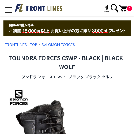
0
toggle
navigation
FRONTLINES - TOP
>
SALOMON FORCES
TOUNDRA FORCES CSWP - BLACK | BLACK |
WOLF
ツンドラ フォース CSWP ブラック ブラック ウルフ