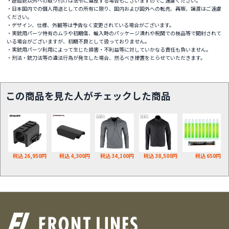
・遊戯銃以外への取り付けは法令に違反する場合もございますのでご遠慮ください。
・日本国内での個人用途としての所有に限り、国内および国外への転売、再販、譲渡はご遠慮
ください。
・デザイン、仕様、外観等は予告なく変更されている場合がございます。
・実銃用パーツ特有のムラや初期傷、輸入時のパッケージ潰れや税関での検品等で開封されて
いる場合がございますが、初期不良として扱っておりません。
・実銃用パーツ利用によって生じた損害・不利益等に対していかなる責任も負いません。
・刑法・銃刀法等の違法行為が発生した場合、然るべき措置をとらせていただきます。
この商品を見た人がチェックした商品
税込 26,950円
税込 4,300円
税込 34,100円
税込 38,500円
税込 650円