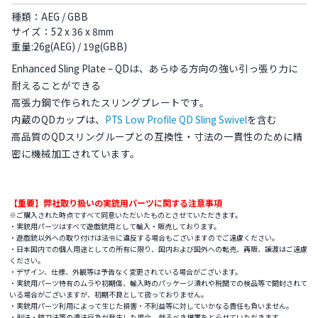
種類：AEG / GBB
サイズ：52 x 36 x 8mm
重量:26g(AEG) / 19g(GBB)
Enhanced Sling Plate – QDは、あらゆる方向の強い引っ張り力に
耐えることができる
高張力鋼で作られたスリングプレートです。
内蔵のQDカップは、
PTS Low Profile QD Sling Swivel
を含む
高品質のQDスリングループとの互換性・寸法の一貫性のために精
密に機械加工されています。
【重要】弊社取り扱いの実銃用パーツに関する注意事項
※ご購入された時点ですべて同意いただいたものとさせていただきます。
・実銃用パーツはすべて遊戯銃用として輸入・販売しております。
・遊戯銃以外への取り付けは法令に違反する場合もございますのでご遠慮ください。
・日本国内での個人用途としての所有に限り、国内および国外への転売、再販、譲渡はご遠慮
ください。
・デザイン、仕様、外観等は予告なく変更されている場合がございます。
・実銃用パーツ特有のムラや初期傷、輸入時のパッケージ潰れや税関での検品等で開封されて
いる場合がございますが、初期不良として扱っておりません。
・実銃用パーツ利用によって生じた損害・不利益等に対していかなる責任も負いません。
・刑法・銃刀法等の違法行為が発生した場合、然るべき措置をとらせていただきます。