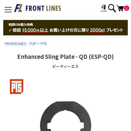
0
toggle
navigation
FRONTLINES - TOP
>
PTS
Enhanced Sling Plate - QD (ESP-QD)
ピーティーエス