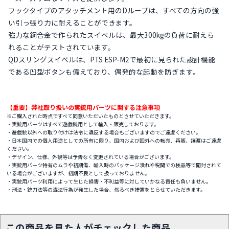
フックタイプのアタッチメント用のDループは、すべての方向の強
い引っ張り力に耐えることができます。
強力な鋼合金で作られたスイベルは、最大300kgの負荷に耐えら
れることがテストされています。
QDスリングスイベルは、PTS ESP-M2で最初に見られた設計機能
である凹型ボタンも備えており、偶発的な起動を防ぎます。
【重要】弊社取り扱いの実銃用パーツに関する注意事項
※ご購入された時点ですべて同意いただいたものとさせていただきます。
・実銃用パーツはすべて遊戯銃用として輸入・販売しております。
・遊戯銃以外への取り付けは法令に違反する場合もございますのでご遠慮ください。
・日本国内での個人用途としての所有に限り、国内および国外への転売、再販、譲渡はご遠慮
ください。
・デザイン、仕様、外観等は予告なく変更されている場合がございます。
・実銃用パーツ特有のムラや初期傷、輸入時のパッケージ潰れや税関での検品等で開封されて
いる場合がございますが、初期不良として扱っておりません。
・実銃用パーツ利用によって生じた損害・不利益等に対していかなる責任も負いません。
・刑法・銃刀法等の違法行為が発生した場合、然るべき措置をとらせていただきます。
この商品を見た人がチェックした商品