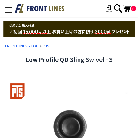
0
toggle
navigation
FRONTLINES - TOP
>
PTS
Low Profile QD Sling Swivel - S