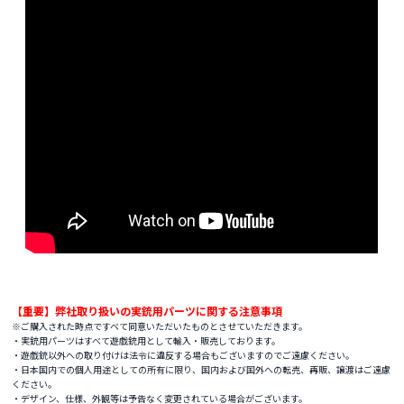
【重要】弊社取り扱いの実銃用パーツに関する注意事項
※ご購入された時点ですべて同意いただいたものとさせていただきます。
・実銃用パーツはすべて遊戯銃用として輸入・販売しております。
・遊戯銃以外への取り付けは法令に違反する場合もございますのでご遠慮ください。
・日本国内での個人用途としての所有に限り、国内および国外への転売、再販、譲渡はご遠慮
ください。
・デザイン、仕様、外観等は予告なく変更されている場合がございます。