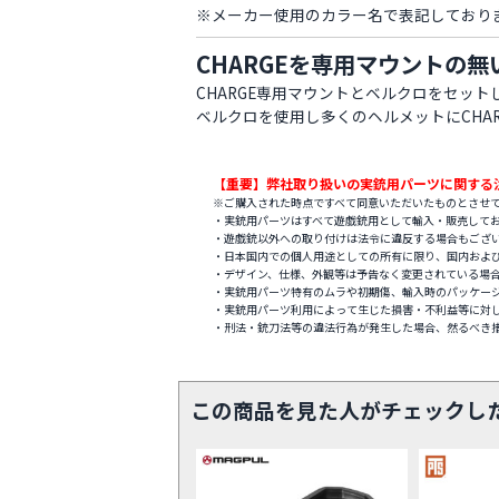
※メーカー使用のカラー名で表記しており
CHARGEを専用マウントの
CHARGE専用マウントとベルクロをセッ
ベルクロを使用し多くのヘルメットにCHA
【重要】弊社取り扱いの実銃用パーツに関する
※ご購入された時点ですべて同意いただいたものとさせ
・実銃用パーツはすべて遊戯銃用として輸入・販売して
・遊戯銃以外への取り付けは法令に違反する場合もござ
・日本国内での個人用途としての所有に限り、国内およ
・デザイン、仕様、外観等は予告なく変更されている場
・実銃用パーツ特有のムラや初期傷、輸入時のパッケー
・実銃用パーツ利用によって生じた損害・不利益等に対
・刑法・銃刀法等の違法行為が発生した場合、然るべき
この商品を見た人がチェックし