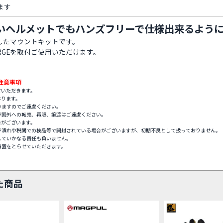
ます
無いヘルメットでもハンズフリーで仕様出来るよう
トしたマウントキットです。
RGEを取付ご使用いただけます。
注意事項
ていただきます。
おります。
いますのでご遠慮ください。
び国外への転売、再販、譲渡はご遠慮ください。
合がございます。
ジ潰れや税関での検品等で開封されている場合がございますが、初期不良として扱っておりません。
していかなる責任も負いません。
措置をとらせていただきます。
た商品