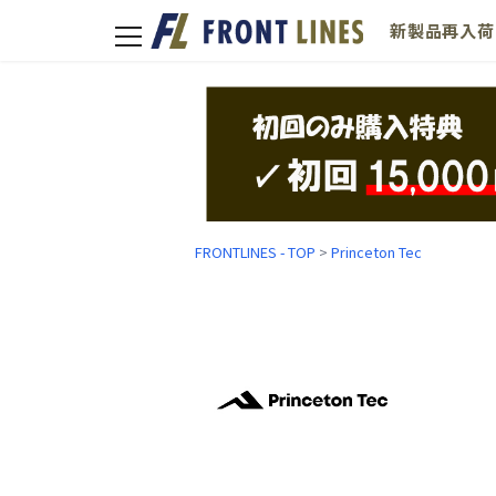
新製品
再入荷
toggle
navigation
FRONTLINES - TOP
>
Princeton Tec