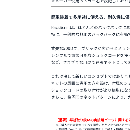
※メーカー使用のカラー名で表記しており
簡単装着で多用途に使える、耐久性に優
PackScrimは、ほとんどのバックパッ
特に、一般的な無地のバックパックに有効
丈夫な500Dファブリックが広がるとメッ
シンプルで調節可能なショックコードを使
など、さまざまな用途で迷彩ネットとして
これは決して新しいコンセプトではありま
ネットの周囲に専用の穴を設け、付属のショ
ショックコードの取り付けがより簡単にな
さらに、楕円形のネットパターンにより、
【重要】弊社取り扱いの実銃用パーツに関する
※ご購入された時点ですべて同意いただいたものとさせ
・実銃用パーツはすべて遊戯銃用として輸入・販売して