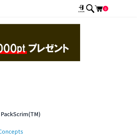
0
 PackScrim(TM)
Concepts