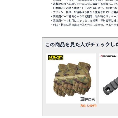
・遊戯銃以外への取り付けは法令に違反する場合もござ
・日本国内での個人用途としての所有に限り、国内およ
・デザイン、仕様、外観等は予告なく変更されている場
・実銃用パーツ特有のムラや初期傷、輸入時のパッケー
・実銃用パーツ利用によって生じた損害・不利益等に対
・刑法・銃刀法等の違法行為が発生した場合、然るべき
この商品を見た人がチェックし
税込 7,480円