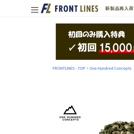
新製品
再入荷
toggle
navigation
FRONTLINES - TOP
>
One Hundred Concepts