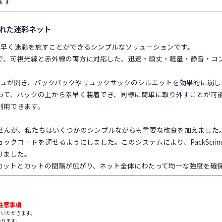
ます
れた迷彩ネット
クに素早く迷彩を施すことができるシンプルなソリューションです。
で、可視光線と赤外線の両方に対応した、迅速・頑丈・軽量・静音・コ
シュが開き、バックパックやリュックサックのシルエットを効果的に崩し
って、パックの上から素早く装着でき、同様に簡単に取り外すことが可
利用できます。
せんが、私たちはいくつかのシンプルながらも重要な改良を加えました
ックコードを通せるようにしました。このシステムにより、PackScr
りました。
カットとカットの間隔が広がり、ネット全体にわたって均一な強度を確
注意事項
ていただきます。
おります。