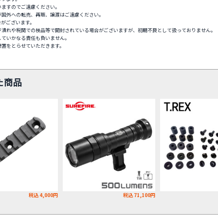
いますのでご遠慮ください。
び国外への転売、再販、譲渡はご遠慮ください。
合がございます。
ジ潰れや税関での検品等で開封されている場合がございますが、初期不良として扱っておりません。
していかなる責任も負いません。
措置をとらせていただきます。
た商品
税込 4,000円
税込 71,100円