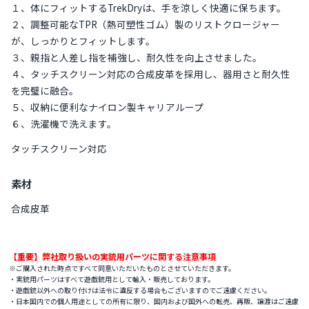
１、体にフィットするTrekDryは、手を涼しく快適に保ちます。
２、調整可能なTPR（熱可塑性ゴム）製のリストクロージャー
が、しっかりとフィットします。
３、親指と人差し指を補強し、耐久性を向上させました。
４、タッチスクリーン対応の合成皮革を採用し、器用さと耐久性
を完璧に融合。
５、収納に便利なナイロン製キャリアループ
６、洗濯機で洗えます。
タッチスクリーン対応
素材
合成皮革
【重要】弊社取り扱いの実銃用パーツに関する注意事項
※ご購入された時点ですべて同意いただいたものとさせていただきます。
・実銃用パーツはすべて遊戯銃用として輸入・販売しております。
・遊戯銃以外への取り付けは法令に違反する場合もございますのでご遠慮ください。
・日本国内での個人用途としての所有に限り、国内および国外への転売、再販、譲渡はご遠慮