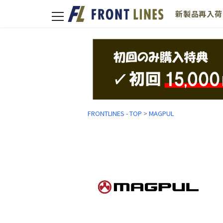
新製品
再入荷
toggle
navigation
FRONTLINES - TOP
>
MAGPUL