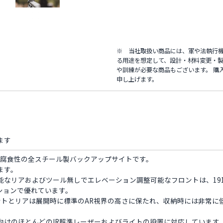
※ 当社取扱い商品には、軍や法執行
る用途を想定して、設計・材料変更・製
や訓練が必要な商品もございます。 購
申し上げます。
ます
）Proは、耐腐食性の全スチール製バックアップサイトです。
ます。
能なリアおよびツール無しでエレベーション調整可能なフロントは、19
ションで優れています。
フロントとリアは展開時に標準のAR視界の高さに保たれ、収納時には非常
向けのほとんどのIR照準レーザーおよびライトの設置に対応しています