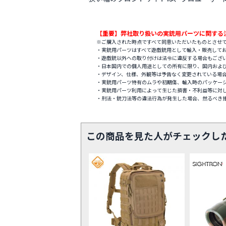
【重要】弊社取り扱いの実銃用パーツに関する
※ご購入された時点ですべて同意いただいたものとさせ
・実銃用パーツはすべて遊戯銃用として輸入・販売して
・遊戯銃以外への取り付けは法令に違反する場合もござ
・日本国内での個人用途としての所有に限り、国内およ
・デザイン、仕様、外観等は予告なく変更されている場
・実銃用パーツ特有のムラや初期傷、輸入時のパッケー
・実銃用パーツ利用によって生じた損害・不利益等に対
・刑法・銃刀法等の違法行為が発生した場合、然るべき
この商品を見た人がチェックし