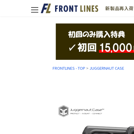
新製品
再入荷
toggle
navigation
FRONTLINES - TOP
>
JUGGERNAUT CASE