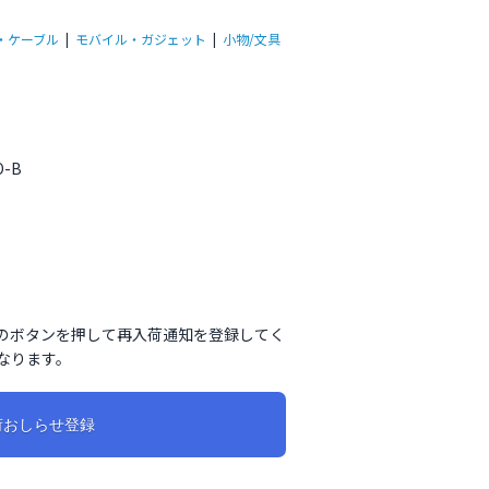
・ケーブル
|
モバイル・ガジェット
|
小物/文具
O-B
のボタンを押して再入荷通知を登録してく
なります。
荷おしらせ登録