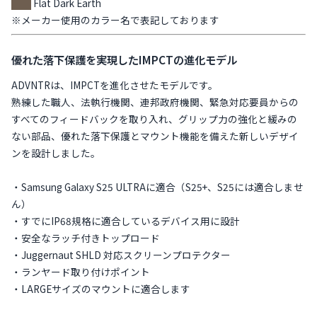
Flat Dark Earth
※メーカー使用のカラー名で表記しております
優れた落下保護を実現したIMPCTの進化モデル
ADVNTRは、IMPCTを進化させたモデルです。
熟練した職人、法執行機関、連邦政府機関、緊急対応要員からの
すべてのフィードバックを取り入れ、グリップ力の強化と緩みの
ない部品、優れた落下保護とマウント機能を備えた新しいデザイ
ンを設計しました。
・Samsung Galaxy S25 ULTRAに適合（S25+、S25には適合しませ
ん）
・すでにIP68規格に適合しているデバイス用に設計
・安全なラッチ付きトップロード
・Juggernaut SHLD 対応スクリーンプロテクター
・ランヤード取り付けポイント
・LARGEサイズのマウントに適合します