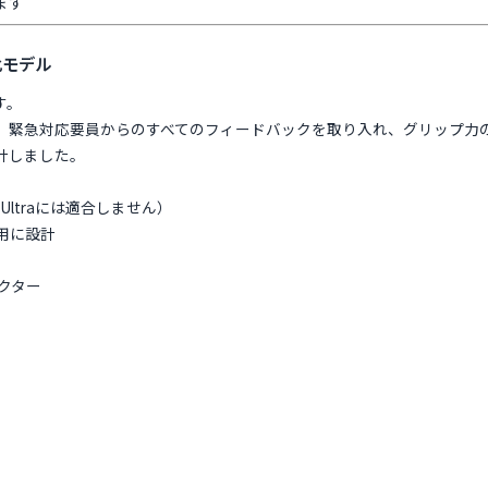
ます
化モデル
す。
、緊急対応要員からのすべてのフィードバックを取り入れ、グリップ力
計しました。
25 Ultraには適合しません）
用に設計
テクター