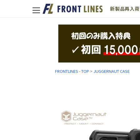
新製品
再入荷
toggle
navigation
FRONTLINES - TOP
>
JUGGERNAUT CASE