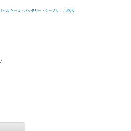
バイル ケース・バッテリー・ケーブル
|
小物/文
い