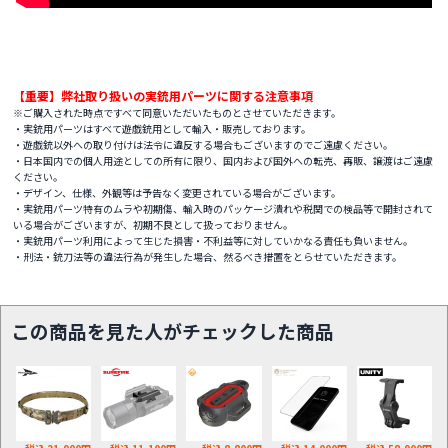
【重要】弊社取り扱いの実銃用パーツに関する注意事項
※ご購入された時点ですべて同意いただいたものとさせていただきます。
・実銃用パーツはすべて遊戯銃用として輸入・販売しております。
・遊戯銃以外への取り付けは法令に違反する場合もございますのでご遠慮ください。
・日本国内での個人用途としての所有に限り、国内および国外への転売、再販、譲渡はご遠慮
ください。
・デザイン、仕様、外観等は予告なく変更されている場合がございます。
・実銃用パーツ特有のムラや初期傷、輸入時のパッケージ潰れや税関での検品等で開封されて
いる場合がございますが、初期不良として扱っておりません。
・実銃用パーツ利用によって生じた損害・不利益等に対していかなる責任も負いません。
・刑法・銃刀法等の違法行為が発生した場合、然るべき措置をとらせていただきます。
この商品を見た人がチェックした商品