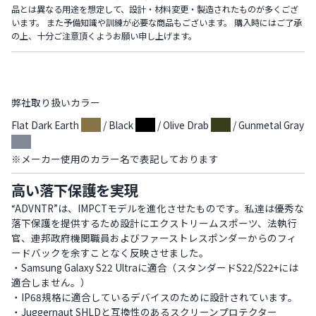
品とは異なる用途を想定して、設計・材料変更・製造されたものが多くござ
います。 また予備知識や訓練が必要な商品もございます。 購入時にはご了承
の上、十分ご注意頂くようお願い申し上げます。
弊社取り扱いカラー
Flat Dark Earth
/ Black
/ Olive Drab
/ Gunmetal Gray
※メーカー使用のカラー名で表記しております
高い落下保護を実現
“ADVNTR”は、IMPCTモデルを進化させたものです。私達は優秀な
落下保護を提供するため設計にエクストリームスポーツ、法執行
官、連邦政府機関職員およびファーストレスポンダーからのフィ
ードバックを余すことなく反映させました。
・Samsung Galaxy S22 Ultraに適合（スタンダードS22/S22+には
適合しません。）
・IP68規格に適合しているデバイスのために設計されています。
・Juggernaut SHLDと互換性のあるスクリーンプロテクター