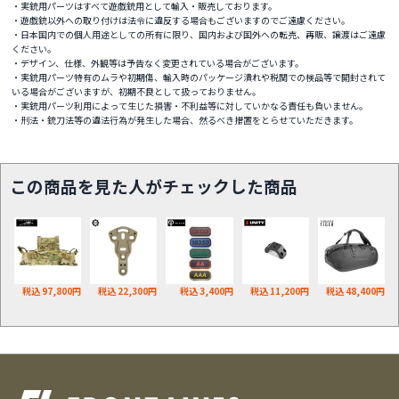
・実銃用パーツはすべて遊戯銃用として輸入・販売しております。
・遊戯銃以外への取り付けは法令に違反する場合もございますのでご遠慮ください。
・日本国内での個人用途としての所有に限り、国内および国外への転売、再販、譲渡はご遠慮
ください。
・デザイン、仕様、外観等は予告なく変更されている場合がございます。
・実銃用パーツ特有のムラや初期傷、輸入時のパッケージ潰れや税関での検品等で開封されて
いる場合がございますが、初期不良として扱っておりません。
・実銃用パーツ利用によって生じた損害・不利益等に対していかなる責任も負いません。
・刑法・銃刀法等の違法行為が発生した場合、然るべき措置をとらせていただきます。
この商品を見た人がチェックした商品
税込 97,800円
税込 22,300円
税込 3,400円
税込 11,200円
税込 48,400円