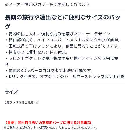
※メーカー使用のカラー名で表記しております
長期の旅行や遠出などに便利なサイズのバッ
グ
・荷物の出し入れに便利な丸みを帯びたコーナーデザイン
・開口部が広く、メインコンパートメントへのアクセスが簡単。
・回転式吊り下げフックにより、表面に吊るすことができます。
・持ち歩きに便利なハンドル付き。
・フロントポケットは使用頻度の高い携行アイテムの収納に便
利。
・前面の3Dラバーロゴは防水で水洗い可能です。
・Dリング付きで、オプションのショルダーストラップも使用可能
サイズ
29.2 x 20.3 x 8.9 cm
【重要】弊社取り扱いの実銃用パーツに関する注意事項
※ご購入された時点ですべて同意いただいたものとさせていただきます。